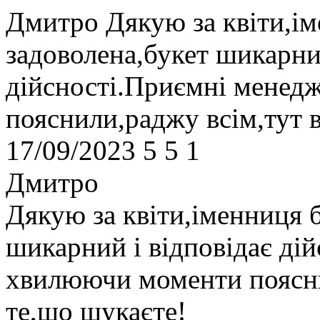
Дмитро
Дякую за квіти,і
задоволена,букет шикарний
дійсності.Приємні менед
пояснили,раджу всім,тут 
17/09/2023
5
5
1
Дмитро
Дякую за квіти,іменниця 
шикарний і відповідає ді
хвилюючи моменти поясни
те,що шукаєте!