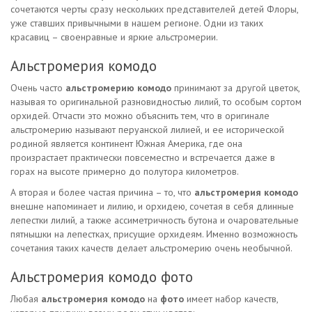
сочетаются черты сразу нескольких представителей детей Флоры,
уже ставших привычными в нашем регионе. Одни из таких
красавиц – своенравные и яркие альстромерии.
Альстромерия комодо
Очень часто
альстромерию комодо
принимают за другой цветок,
называя то оригинальной разновидностью лилий, то особым сортом
орхидей. Отчасти это можно объяснить тем, что в оригинале
альстромерию называют перуанской лилией, и ее исторической
родиной является континент Южная Америка, где она
произрастает практически повсеместно и встречается даже в
горах на высоте примерно до полутора километров.
А вторая и более частая причина – то, что
альстромерия комодо
внешне напоминает и лилию, и орхидею, сочетая в себя длинные
лепестки лилий, а также ассиметричность бутона и очаровательные
пятнышки на лепестках, присущие орхидеям. Именно возможность
сочетания таких качеств делает альстромерию очень необычной.
Альстромерия комодо фото
Любая
альстромерия комодо
на
фото
имеет набор качеств,