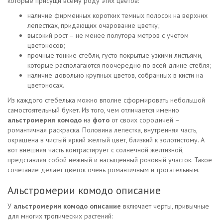
которые присущи всему роду этих цветов:
наличие фирменных коротких темных полосок на верхних
лепестках, придающих очарование цветку;
высокий рост – не менее полутора метров с учетом
цветоносов;
прочные тонкие стебли, густо покрытые узкими листьями,
которые располагаются поочередно по всей длине стебля;
наличие довольно крупных цветов, собранных в кисти на
цветоносах.
Из каждого стебелька можно вполне сформировать небольшой
самостоятельный букет. Из того, чем отличается именно
альстромерия комодо
на
фото
от своих сородичей –
романтичная раскраска. Половина лепестка, внутренняя часть,
окрашена в чистый яркий желтый цвет, близкий к золотистому. А
вот внешняя часть контрастирует с солнечной желтизной,
представляя собой нежный и насыщенный розовый участок. Такое
сочетание делает цветок очень романтичным и трогательным.
Альстромерии комодо описание
У
альстромерии комодо описание
включает черты, привычные
для многих тропических растений: