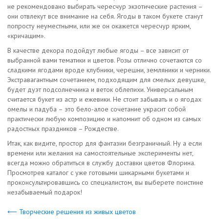
не рекомендовано выбирать чересчур экзотические растения –
они отвлекут все внимание на себя. Ягоды в таком букете станут
попросту неуместными, или же он окажется чересчур ярким,
«кричащим».
В качестве декора подойдут любые ягоды – все зависит от
выбранной вами тематики и цветов. Розы отлично сочетаются со
сладкими ягодами вроде клубники, черешни, земляники и черники.
Экстравагантным сочетанием, подходящим для смелых девушке,
будет дуэт подсолнечника и веток облепихи. Универсальным
считается букет из астр и ежевики. Не стоит забывать и о ягодах
омелы и падуба – это бело-алое сочетание украсит собой
практически любую композицию и напомнит об одном из самых
радостных праздников – Рождестве.
Итак, как видите, простор для фантазии безграничный. Ну а если
времени или желания на самостоятельные эксперименты нет,
всегда можно обратиться в службу доставки цветов Флорина.
Просмотрев каталог с уже готовыми шикарными букетами и
проконсультировавшись со специалистом, вы выберете поистине
незабываемый подарок!
⟵ Творческие решения из живых цветов