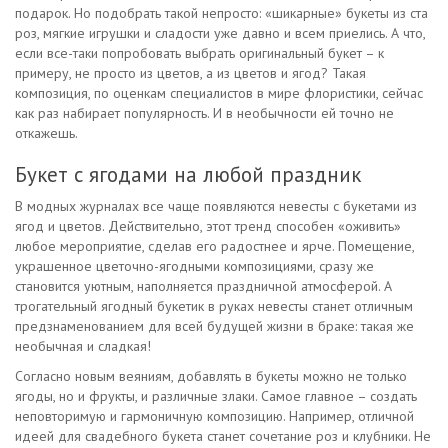
подарок. Но подобрать такой непросто: «шикарные» букеты из ста
роз, мягкие игрушки и сладости уже давно и всем приелись. А что,
если все-таки попробовать выбрать оригинальный букет – к
примеру, не просто из цветов, а из цветов и ягод? Такая
композиция, по оценкам специалистов в мире флористики, сейчас
как раз набирает популярность. И в необычности ей точно не
откажешь.
Букет с ягодами на любой праздник
В модных журналах все чаще появляются невесты с букетами из
ягод и цветов. Действительно, этот тренд способен «оживить»
любое мероприятие, сделав его радостнее и ярче. Помещение,
украшенное цветочно-ягодными композициями, сразу же
становится уютным, наполняется праздничной атмосферой. А
трогательный ягодный букетик в руках невесты станет отличным
предзнаменованием для всей будущей жизни в браке: такая же
необычная и сладкая!
Согласно новым веяниям, добавлять в букеты можно не только
ягоды, но и фрукты, и различные злаки. Самое главное – создать
неповторимую и гармоничную композицию. Например, отличной
идеей для свадебного букета станет сочетание роз и клубники. Не