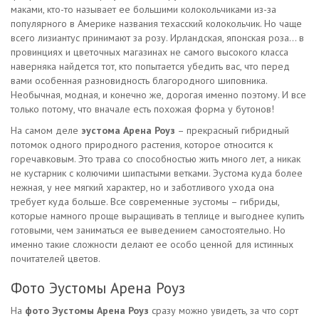
маками, кто-то называет ее большими колокольчиками из-за
популярного в Америке названия техасский колокольчик. Но чаще
всего лизиантус принимают за розу. Ирландская, японская роза… в
провинциях и цветочных магазинах не самого высокого класса
наверняка найдется тот, кто попытается убедить вас, что перед
вами особенная разновидность благородного шиповника.
Необычная, модная, и конечно же, дорогая именно поэтому. И все
только потому, что вначале есть похожая форма у бутонов!
На самом деле
эустома Арена Роуз
– прекрасный гибридный
потомок одного природного растения, которое относится к
горечавковым. Это трава со способностью жить много лет, а никак
не кустарник с колючими шипастыми ветками. Эустома куда более
нежная, у нее мягкий характер, но и заботливого ухода она
требует куда больше. Все современные эустомы – гибриды,
которые намного проще выращивать в теплице и выгоднее купить
готовыми, чем заниматься ее выведением самостоятельно. Но
именно такие сложности делают ее особо ценной для истинных
почитателей цветов.
Фото Эустомы Арена Роуз
На
фото Эустомы Арена Роуз
сразу можно увидеть, за что сорт