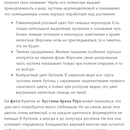
получил свое название. Черты его полностью выдают
принадлежность к виду эустомы крупноцветковой и показывают,
что селекционеры очень хорошо поработали над растением:
Равномерный розовый цвет без сильных перепадов. Есть
только небольшое выделение прожилок и основания чуть
более темным оттенком и некоторое осветление к краям
лепестков. Впрочем, если не приглядываться, то и заметно
это не будет.
Темная сердцевинка. Желтые пыльники особенно хорошо
смотрятся на черном фоне. Впрочем, свою центральную
часть эустома показывает только при полном открытии, и то
не всегда.
Контрастный цвет бутонов. В закрытом виде все сорта
эустомы имею бутоны с наружными чашелистиками нежного
салатового цвета, и только при роспуске видно, что цвет
внутренних лепестков отнюдь не такой.
На
фото
букетов из
Эустомы Арена Роуз
может показаться, что
для него потребуется много стебельков. Но на самом деле этот
цветок очень ветвистый, а на каждом цветоносе формируется не
меньше 8 бутонов, а иногда и до полутора десятков. Не все они
успевают открываться, большинство верхней мелочи таки остается