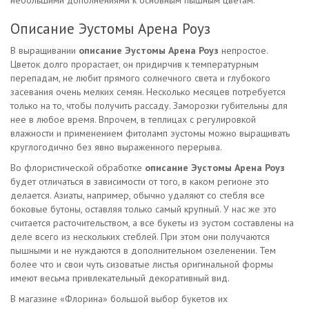
небольшими дополнениями к основным пышным цветам.
Описание Эустомы Арена Роуз
В выращивании
описание Эустомы Арена Роуз
непростое.
Цветок долго прорастает, он придирчив к температурным
перепадам, не любит прямого солнечного света и глубокого
засевания очень мелких семян. Несколько месяцев потребуется
только на то, чтобы получить рассаду. Заморозки губительны для
нее в любое время. Впрочем, в теплицах с регулировкой
влажности и применением фитоламп эустомы можно выращивать
круглогодично без явно выраженного перерыва.
Во флористической обработке
описание Эустомы Арена Роуз
будет отличаться в зависимости от того, в каком регионе это
делается. Азиаты, например, обычно удаляют со стебля все
боковые бутоны, оставляя только самый крупный. У нас же это
считается расточительством, а все букеты из эустом составлены на
деле всего из нескольких стеблей. При этом они получаются
пышными и не нуждаются в дополнительном озеленении. Тем
более что и свои чуть сизоватые листья оригинальной формы
имеют весьма привлекательный декоративный вид.
В магазине «Флорина» большой выбор букетов их