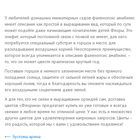
У любителей домашних миниатюрных садов фаленопсис амабилис
имеет описание как простой в выращивании вид, который по сути
может подойти даже начинающим почитателям детей Флоры. Это
эпифит, который постоянной связи с почвой не имеет, для него
потребуется специальный субстрат в горшок и место для
раскладывания воздушных корней. Неоспоримое преимущество,
которое всегда упоминается в описании фаленопсис амабилис –
то, что он может цвести практически круглый год.
Поставьте горшок в немного затененном месте без прямого
попадания солнца, защитите от сильной летней жары и обеспечьте
хороший полив, тогда в благодарность вы сможете наслаждаться
его воздушными соцветиями даже зимой.
А для тех, кто не силен в выращивании орхидей сам, доставка
цветов «Флорина» предлагает купить их уже готовые и всегда
свежие в любое время по отличной цене. У нас есть и множество
других цветов для удовлетворения капризных запросов. Цветы –
это радость, которой мы с вами с удовольствием поделимся!
⟵ Эустома арена