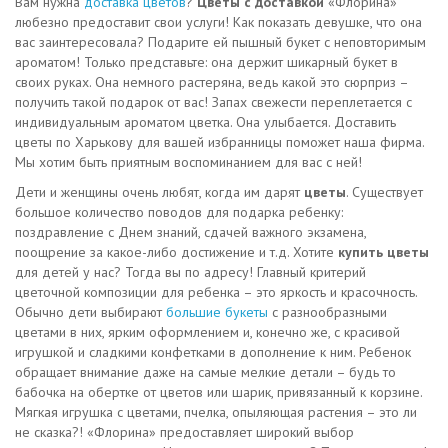
Вам нужна
доставка цветов
?
Цветы с доставкой
«Флорина»
любезно предоставит свои услуги! Как показать девушке, что она
вас заинтересовала? Подарите ей пышный букет с неповторимым
ароматом! Только представьте: она держит шикарный букет в
своих руках. Она немного растеряна, ведь какой это сюрприз –
получить такой подарок от вас! Запах свежести переплетается с
индивидуальным ароматом цветка. Она улыбается. Доставить
цветы по Харькову для вашей избранницы поможет наша фирма.
Мы хотим быть приятным воспоминанием для вас с ней!
Дети и женщины очень любят, когда им дарят
цветы
. Существует
большое количество поводов для подарка ребенку:
поздравление с Днем знаний, сдачей важного экзамена,
поощрение за какое-либо достижение и т.д. Хотите
купить цветы
для детей у нас? Тогда вы по адресу! Главный критерий
цветочной композиции для ребенка – это яркость и красочность.
Обычно дети выбирают
большие букеты
с разнообразными
цветами в них, ярким оформлением и, конечно же, с красивой
игрушкой и сладкими конфетками в дополнение к ним. Ребенок
обращает внимание даже на самые мелкие детали – будь то
бабочка на обертке от цветов или шарик, привязанный к корзине.
Мягкая игрушка с цветами, пчелка, опыляющая растения – это ли
не сказка?! «Флорина» предоставляет широкий выбор