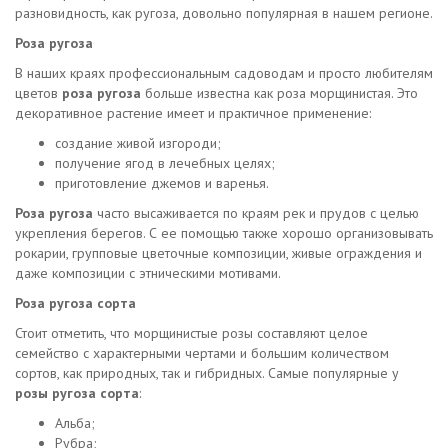
разновидность, как ругоза, довольно популярная в нашем регионе.
Роза ругоза
В наших краях профессиональным садоводам и просто любителям
цветов
роза ругоза
больше известна как роза морщинистая. Это
декоративное растение имеет и практичное применение:
создание живой изгороди;
получение ягод в лечебных целях;
приготовление джемов и варенья.
Роза ругоза
часто высаживается по краям рек и прудов с целью
укрепления берегов. С ее помощью также хорошо организовывать
рокарии, групповые цветочные композиции, живые ограждения и
даже композиции с этническими мотивами.
Роза ругоза сорта
Стоит отметить, что морщинистые розы составляют целое
семейство с характерными чертами и большим количеством
сортов, как природных, так и гибридных. Самые популярные у
розы ругоза сорта
:
Альба;
Рубра;