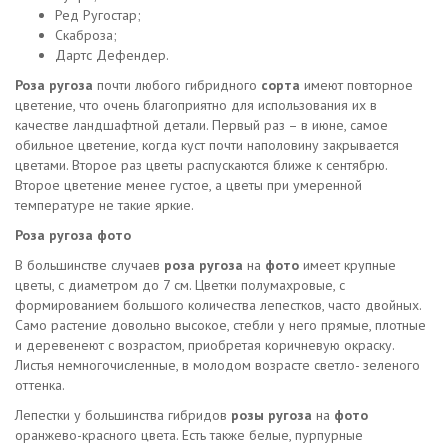
Ред Ругостар;
Скаброза;
Дартс Дефендер.
Роза ругоза
почти любого гибридного
сорта
имеют повторное
цветение, что очень благоприятно для использования их в
качестве ландшафтной детали. Первый раз – в июне, самое
обильное цветение, когда куст почти наполовину закрывается
цветами. Второе раз цветы распускаются ближе к сентябрю.
Второе цветение менее густое, а цветы при умеренной
температуре не такие яркие.
Роза ругоза фото
В большинстве случаев
роза ругоза
на
фото
имеет крупные
цветы, с диаметром до 7 см. Цветки полумахровые, с
формированием большого количества лепестков, часто двойных.
Само растение довольно высокое, стебли у него прямые, плотные
и деревенеют с возрастом, приобретая коричневую окраску.
Листья немногочисленные, в молодом возрасте светло- зеленого
оттенка.
Лепестки у большинства гибридов
розы ругоза
на
фото
оранжево-красного цвета. Есть также белые, пурпурные