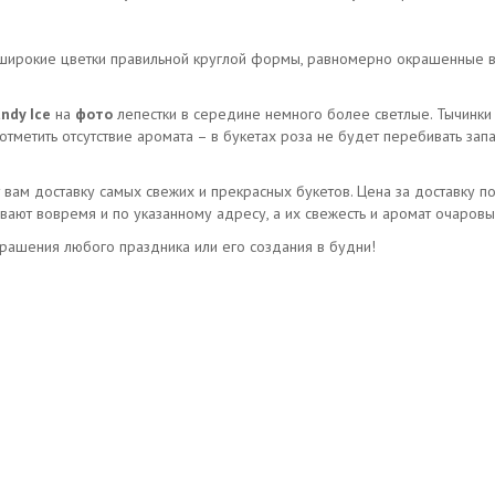
широкие цветки правильной круглой формы, равномерно окрашенные в 
ndy Ice
на
фото
лепестки в середине немного более светлые. Тычинки 
отметить отсутствие аромата – в букетах роза не будет перебивать зап
ам доставку самых свежих и прекрасных букетов. Цена за доставку под
ают вовремя и по указанному адресу, а их свежесть и аромат очаровы
крашения любого праздника или его создания в будни!