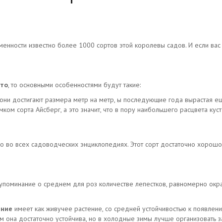
енности известно более 1000 сортов этой королевы садов. И если вас
ото
, то основными особенностями будут такие:
 они достигают размера метр на метр, ы последующие года вырастая е
ком сорта Айсберг, а это значит, что в пору наибольшего расцвета куст 
 во всех садоводческих энциклопедиях. Этот сорт достаточно хорошо 
упоминание о среднем для роз количестве лепестков, равномерно окра
ание
имеет как живучее растение, со средней устойчивостью к появлен
м она достаточно устойчива, но в холодные зимы лучше организовать з