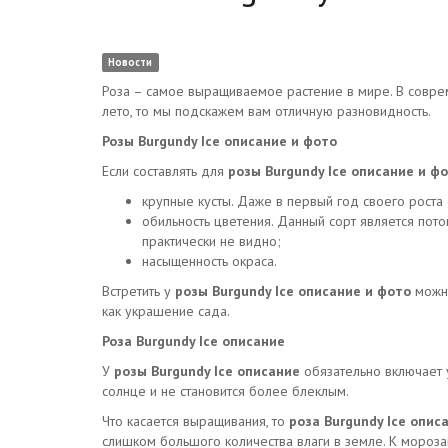
Новости
Роза – самое выращиваемое растение в мире. В соврем
лето, то мы подскажем вам отличную разновидность.
Розы Burgundy Ice описание и фото
Если составлять для
розы Burgundy Ice описание и ф
крупные кусты. Даже в первый год своего роста
обильность цветения. Данный сорт является потом
практически не видно;
насыщенность окраса.
Встретить у
розы Burgundy Ice описание и фото
можно
как украшение сада.
Роза Burgundy Ice описание
У
розы Burgundy Ice описание
обязательно включает 
солнце и не становится более блеклым.
Что касается выращивания, то
роза Burgundy Ice опис
слишком большого количества влаги в земле. К мороза