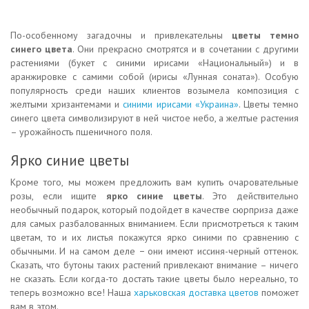
По-особенному загадочны и привлекательны
цветы темно
синего цвета
. Они прекрасно смотрятся и в сочетании с другими
растениями (букет с синими ирисами «Национальный») и в
аранжировке с самими собой (ирисы «Лунная соната»). Особую
популярность среди наших клиентов возымела композиция с
желтыми хризантемами и
синими ирисами «Украина»
. Цветы темно
синего цвета символизируют в ней чистое небо, а желтые растения
– урожайность пшеничного поля.
Ярко синие цветы
Кроме того, мы можем предложить вам купить очаровательные
розы, если ищите
ярко синие цветы
. Это действительно
необычный подарок, который подойдет в качестве сюрприза даже
для самых разбалованных вниманием. Если присмотреться к таким
цветам, то и их листья покажутся ярко синими по сравнению с
обычными. И на самом деле − они имеют иссиня-черный оттенок.
Сказать, что бутоны таких растений привлекают внимание – ничего
не сказать. Если когда-то достать такие цветы было нереально, то
теперь возможно все! Наша
харьковская доставка цветов
поможет
вам в этом.