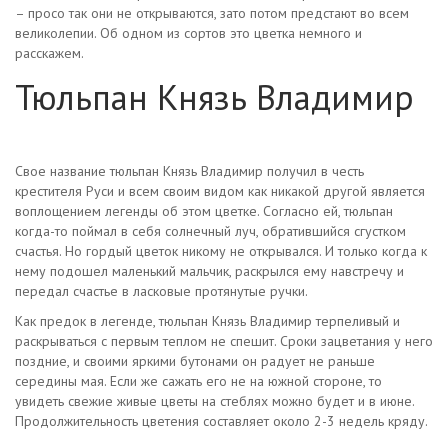
– просо так они не открываются, зато потом предстают во всем
великолепии. Об одном из сортов это цветка немного и
расскажем.
Тюльпан Князь Владимир
Свое название тюльпан Князь Владимир получил в честь
крестителя Руси и всем своим видом как никакой другой является
воплощением легенды об этом цветке. Согласно ей, тюльпан
когда-то поймал в себя солнечный луч, обратившийся сгустком
счастья. Но гордый цветок никому не открывался. И только когда к
нему подошел маленький мальчик, раскрылся ему навстречу и
передал счастье в ласковые протянутые ручки.
Как предок в легенде, тюльпан Князь Владимир терпеливый и
раскрываться с первым теплом не спешит. Сроки зацветания у него
поздние, и своими яркими бутонами он радует не раньше
середины мая. Если же сажать его не на южной стороне, то
увидеть свежие живые цветы на стеблях можно будет и в июне.
Продолжительность цветения составляет около 2-3 недель кряду.