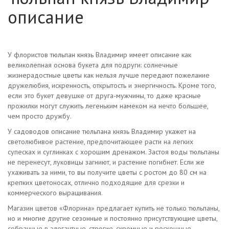
описание
У флористов тюльпан князь Владимир имеет описание как
великолепная основа букета для подруги: солнечные
жизнерадостные цветы как нельзя лучше передают пожелание
дружелюбия, искренность, открытость и энергичность. Кроме того,
если это букет девушке от друга-мужчины, то даже красные
прожилки могут служить легеньким намеком на нечто большее,
чем просто дружбу.
У садоводов описание тюльпана князь Владимир укажет на
светолюбивое растение, предпочитающее расти на легких
супесках и суглинках с хорошим дренажом. Застоя воды тюльпаны
не перенесут, луковицы загниют, и растение погибнет. Если же
ухаживать за ними, то вы получите цветы с ростом до 80 см на
крепких цветоносах, отлично подходящие для срезки и
коммерческого выращивания.
Магазин цветов «Флорина» предлагает купить не только тюльпаны,
но и многие другие сезонные и постоянно присутствующие цветы,
собранные в элегантные, строгие, скромные и роскошные