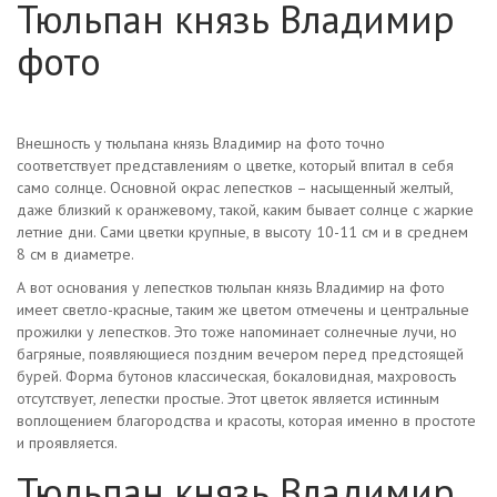
Тюльпан князь Владимир
фото
Внешность у тюльпана князь Владимир на фото точно
соответствует представлениям о цветке, который впитал в себя
само солнце. Основной окрас лепестков – насыщенный желтый,
даже близкий к оранжевому, такой, каким бывает солнце с жаркие
летние дни. Сами цветки крупные, в высоту 10-11 см и в среднем
8 см в диаметре.
А вот основания у лепестков тюльпан князь Владимир на фото
имеет светло-красные, таким же цветом отмечены и центральные
прожилки у лепестков. Это тоже напоминает солнечные лучи, но
багряные, появляющиеся поздним вечером перед предстоящей
бурей. Форма бутонов классическая, бокаловидная, махровость
отсутствует, лепестки простые. Этот цветок является истинным
воплощением благородства и красоты, которая именно в простоте
и проявляется.
Тюльпан князь Владимир