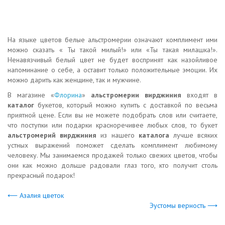
На языке цветов белые альстромерии означают комплимент ими
можно сказать « Ты такой милый!» или «Ты такая милашка!».
Ненавязчивый белый цвет не будет воспринят как назойливое
напоминание о себе, а оставит только положительные эмоции. Их
можно дарить как женщине, так и мужчине.
В магазине «
Флорина
»
альстромерии вирджиния
входят в
каталог
букетов, который можно купить с доставкой по весьма
приятной цене. Если вы не можете подобрать слов или считаете,
что поступки или подарки красноречивее любых слов, то букет
альстромерий вирджиния
из нашего
каталога
лучше всяких
устных выражений поможет сделать комплимент любимому
человеку. Мы занимаемся продажей только свежих цветов, чтобы
они как можно дольше радовали глаз того, кто получит столь
прекрасный подарок!
⟵ Азалия цветок
Эустомы верность ⟶