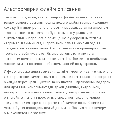
Альстромерия флэйм описание
Как и любой другой,
альстромерия флэйм
имеет
описание
теплолюбивого растения, обладающего слабым сопротивлением
холоду. В нашем регионе она если и выращивается на открытом
пространстве, то на зиму требует сильного укрытия или
выкапывания и переноса в помещение с умеренным теплом –
например, в зимний сад. В противном случае каждый год ее
придется высаживать снова. А вот в теплицах и оранжереях она
прекрасно себя чувствует, быстро выгоняется и является
выгодным коммерческим вложением. Тем более что необычная
расцветка и выносливость обеспечивают ей популярность.
У флористов же
альстромерия флэйм
имеет
описание
как очень
яркое растение, самим своим внешним видом выдающее энергию,
бьющую через край. Букет из таких цветов – прекрасный подарок
для друга или комплимент для яркой девушки, энергичной,
жизнерадостной и позитивной. Запаха у альстромерий почти нет,
они стойкие и смогут простоять в срезанном виде не менее
полутора недель при своевременной замене воды. С ними же
можно будет проходить целый день и не бояться, что к вечеру
они окончательно завянут.