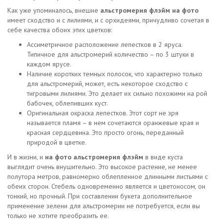
Как уже упоминалось, внешне
альстромерия флэйм на фото
имеет сходство и с лилиями, и с орхидеями, причудливо сочетая в
себе качества обоих этих цветков:
Ассиметричное расположение лепестков в 2 яруса.
Типичное для альстромерий количество – по 3 штуки в
каждом ярусе.
Наличие коротких темных полосок, что характерно только
для альстромерий, может, есть некоторое сходство с
тигровыми лилиями. Это делает их сильно похожими на рой
бабочек, облепивших куст.
Оригинальная окраска лепестков. Этот сорт не зря
называется пламя – в нем сочетаются оранжевые края и
красная сердцевина. Это просто огонь, переданный
природой в цветке.
И в жизни, и
на фото альстромерия флэйм
в виде куста
выглядит очень внушительно. Это высокое растение, не менее
полутора метров, равномерно облепленное длинными листьями с
обеих сторон. Стебель одновременно является и цветоносом, он
тонкий, но прочный. При составлении букета дополнительное
применение зелени для альстромерии не потребуется, если вы
только не хотите преобразить ее.