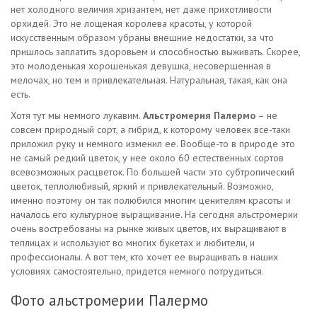
нет холодного величия хризантем, нет даже прихотливости
орхидей. Это не лощеная королева красоты, у которой
искусственным образом убраны внешние недостатки, за что
пришлось заплатить здоровьем и способностью выживать. Скорее,
это молоденькая хорошенькая девушка, несовершенная в
мелочах, но тем и привлекательная. Натуральная, такая, как она
есть.
Хотя тут мы немного лукавим.
Альстромерия Палермо
– не
совсем природный сорт, а гибрид, к которому человек все-таки
приложил руку и немного изменил ее. Вообще-то в природе это
не самый редкий цветок, у нее около 60 естественных сортов
всевозможных расцветок. По большей части это субтропический
цветок, теплолюбивый, яркий и привлекательный. Возможно,
именно поэтому он так полюбился многим ценителям красоты и
началось его культурное выращивание. На сегодня альстромерии
очень востребованы на рынке живых цветов, их выращивают в
теплицах и используют во многих букетах и любители, и
профессионалы. А вот тем, кто хочет ее выращивать в наших
условиях самостоятельно, придется немного потрудиться.
Фото альстромерии Палермо