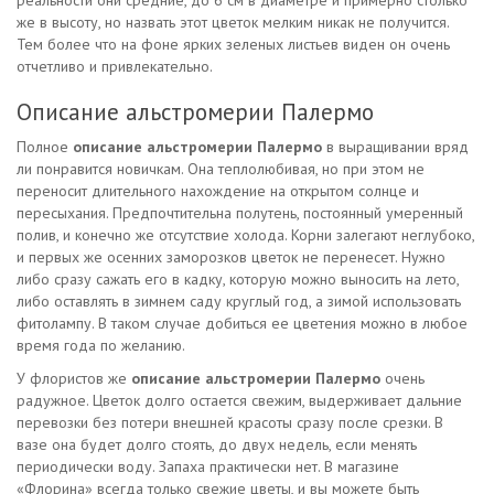
реальности они средние, до 6 см в диаметре и примерно столько
же в высоту, но назвать этот цветок мелким никак не получится.
Тем более что на фоне ярких зеленых листьев виден он очень
отчетливо и привлекательно.
Описание альстромерии Палермо
Полное
описание альстромерии Палермо
в выращивании вряд
ли понравится новичкам. Она теплолюбивая, но при этом не
переносит длительного нахождение на открытом солнце и
пересыхания. Предпочтительна полутень, постоянный умеренный
полив, и конечно же отсутствие холода. Корни залегают неглубоко,
и первых же осенних заморозков цветок не перенесет. Нужно
либо сразу сажать его в кадку, которую можно выносить на лето,
либо оставлять в зимнем саду круглый год, а зимой использовать
фитолампу. В таком случае добиться ее цветения можно в любое
время года по желанию.
У флористов же
описание альстромерии Палермо
очень
радужное. Цветок долго остается свежим, выдерживает дальние
перевозки без потери внешней красоты сразу после срезки. В
вазе она будет долго стоять, до двух недель, если менять
периодически воду. Запаха практически нет. В магазине
«Флорина» всегда только свежие цветы, и вы можете быть