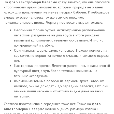
На
фото альстромери Палермо
сразу заметно, что она относится
к тропическим ярким самоцветам, которым природа не жалеет
красок для привлечения не менее пестрых бабочек. И небольшое
вмешательство человека только усилило внешнюю
привлекательность цветка. Черты у нее весьма выразительные:
Необычная форма бутона. Ассиметричное расположение
лепестков, разделение на два яруса в итоге рождают
вытянутый колокольчик с узеньким основанием. И плотно
прикрепленный к стеблю.
Оригинальная форма самих лепестков. Похожи немного на
сердечки, но вершинка немного смазана и сильного выреза
нет.
Насыщенная расцветка. Лепестки раскрашены в насыщенный
пурпурный цвет, с чуть более темными кончиками на
вершине «сердечка».
Фирменные темные полоски на верхнем ярусе. Здесь их
немного, они не доходят и до середины лепестка, зато они
темные, почти черные, и отчетливо видны даже на таких
лепестках.
Светлого пространства в серединке тоже нет. Также на
фото
альстромерии Палермо
нельзя оценить размеры бутона. В