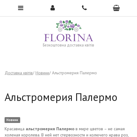
To open the menu, click here →
Безкоштовна доставка квітів
Доставка квітів
Новини
Альстромерия Палермо
Альстромерия Палермо
Новини
Красавица
альстромерия Палермо
в мире цветов – не самая
холеная королева. В ней нет стервозности и колючего нрава роз,