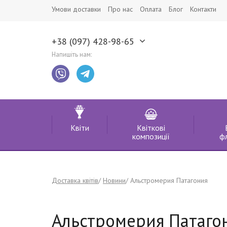
Умови доставки
Про нас
Оплата
Блог
Контакти
+38 (097) 428-98-65
Напишіть нам:
Квіти
Квіткові
композиції
ф
Доставка квітів
Новини
Альстромерия Патагония
Альстромерия Патаго