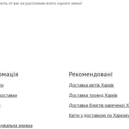
есть от вас на расстоянии всего одного клика!
рмація
Рекомендовані
ти
Доставка квітів Харків
доставки
Доставка троянд Харків
с
Доставка букетів нареченої Х
Квіти з доставкою по Харков
чувальна знижка