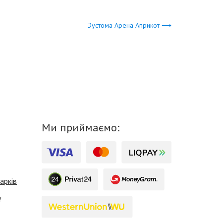
Эустома Арена Априкот ⟶
Ми приймаємо:
арків
у