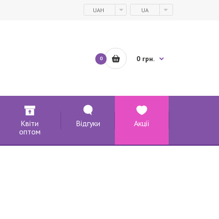
UAH
UA
0 грн.
0
Квіти
Відгуки
Акції
оптом