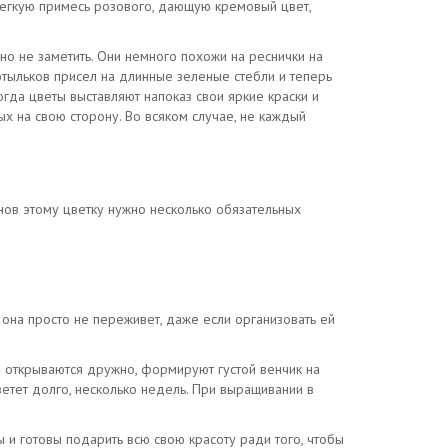
легкую примесь розового, дающую кремовый цвет,
о не заметить. Они немного похожи на реснички на
мотыльков присел на длинные зеленые стебли и теперь
гда цветы выставляют напоказ свои яркие краски и
х на свою сторону. Во всяком случае, не каждый
нов этому цветку нужно несколько обязательных
 она просто не переживет, даже если организовать ей
ы открываются дружно, формируют густой венчик на
ветет долго, несколько недель. При выращивании в
 и готовы подарить всю свою красоту ради того, чтобы