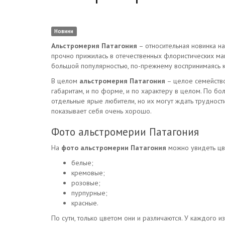
Новини
Альстромерия Патагония
– относительная новинка на
прочно прижилась в отечественных флористических мага
большой популярностью, по-прежнему воспринимаясь ка
В целом
альстромерия Патагония
– целое семейство
габаритам, и по форме, и по характеру в целом. По бо
отдельные ярые любители, но их могут ждать трудности
показывает себя очень хорошо.
Фото альстромерии Патагония
На
фото альстромерии Патагония
можно увидеть цве
белые;
кремовые;
розовые;
пурпурные;
красные.
По сути, только цветом они и различаются. У каждого 