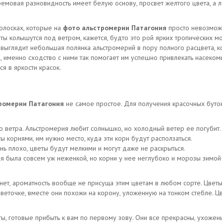
емовая разновидность имеет белую основу, просвет желтого цвета, а 
олосках, которые на
фото альстромерии Патагония
просто невозможн
еты колышутся под ветром, кажется, будто это рой ярких тропических 
ыглядит небольшая полянка альстромерий в пору полного расцвета, ко
 именно сходство с ними так помогает им успешно привлекать насекомы
я в яркости красок.
тромерии Патагония
не самое простое. Для получения красочных буто
го ветра. Альстромерия любит солнышко, но холодный ветер ее погубит.
 корнями, им нужно место, куда эти корн будут расползаться.
нь плохо, цветы будут мелкими и могут даже не раскрыться.
ия была совсем уж неженкой, но корни у нее неглубоко и морозы зимой
нет, ароматность вообще не присуща этим цветам в любом сорте. Цвет
веточке, вместе они похожи на корону, уложенную на тонком стебле. Ц
ы, готовые прибыть к вам по первому зову. Они все прекрасны, ухожены