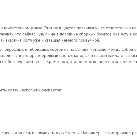
 отечественном рынке. Этот род цветов появился у нас относительно не
зинах, что сейчас чуть ли не в половине сборных букетов она есть в со
к экзотика. Хотя уже и ставшая немного привычной.
 природных и гибридных сортов на их основе, которые между собой от
льшей части это оранжерейный цветок, который в нашем климате выраст
 с обеспечением тепла. Кроме того, этот цветок не переносит крепкие 
ты сразу нескольких расцветок:
из этих видов есть и примечательные черты. Например, ассиметричное р