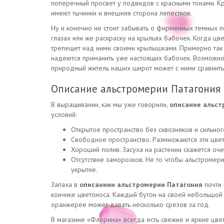
поперечный просвет у подвидов с красными тонами. Кр
имеют тычинки и внешняя сторона лепестков.
Ну и конечно не стоит забывать о фирменных темных п
глазах или же раскраску на крыльях бабочек. Когда цв
трепещет над ними своими крылышками. Примерно так в
надеются приманить уже настоящих бабочек. Возможно,
природный житель наших широт может с ними сравнитьс
Описание альстромерии Патагония
В выращивании, как мы уже говорили,
описание альс
условий:
Открытое пространство без сквозняков и сильно
Свободное пространство. Размножаются эти цветы
Хороший полив. Засуха на растении скажется оче
Отсутствие заморозков. Не то чтобы альстромер
укрытие.
Запаха в
описаниии альстромерии Патагония
почти 
кончике цветоноса. Каждый бутон на своей небольшой 
оранжерее может давать несколько срезов за год.
В магазине «Флорина» всегда есть свежие и яркие цвет