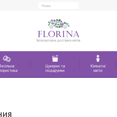
Безкоштовна доставка квітів
Весільна
Цукерки та
Кімнатні
лористика
подарунки
квіти
ния