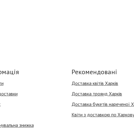
рмація
Рекомендовані
ти
Доставка квітів Харків
доставки
Доставка троянд Харків
с
Доставка букетів нареченої Х
Квіти з доставкою по Харков
чувальна знижка