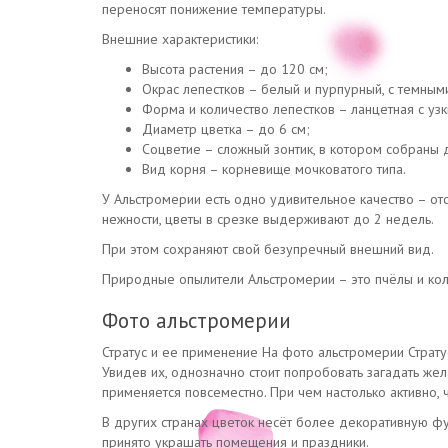
переносят понижение температуры.
Внешние характеристики:
Высота растения – до 120 см;
Окрас лепестков – белый и пурпурный, с темны
Форма и количество лепестков – ланцетная с узк
Диаметр цветка – до 6 см;
Соцветие – сложный зонтик, в котором собраны 
Вид корня – корневище мочковатого типа.
У Альстромерии есть одно удивительное качество – от
нежности, цветы в срезке выдерживают до 2 недель.
При этом сохраняют свой безупречный внешний вид.
Природные опылители Альстромерии – это пчёлы и коли
Фото альстромерии
Стратус и ее применение На фото альстромерии Страту
Увидев их, однозначно стоит попробовать загадать же
применяется повсеместно. При чем настолько активно, 
В других странах цветок несёт более декоративную фу
принято украшать помещения и праздники.