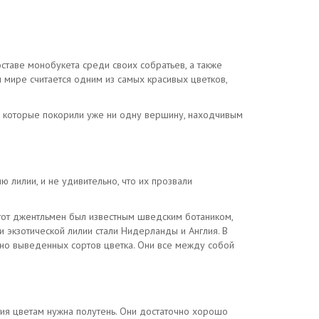
ставе монобукета среди своих собратьев, а также
 мире считается одним из самых красивых цветков,
м, которые покорили уже ни одну вершину, находчивым
 лилии, и не удивительно, что их прозвали
тот джентльмен был известным шведским ботаником,
 экзотической лилии стали Нидерланды и Англия. В
нно выведенных сортов цветка. Они все между собой
тия цветам нужна полутень. Они достаточно хорошо