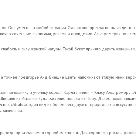
ов. Она уместна в любой ситуации. Одинаково прекрасно выглядит в со
онично сочетание с ирисами, розами и орхидеями. Альстромерия во всем
 слабость и силу женской натуры. Такой букет принято дарить женщина
 а точнее предгорье Анд. Внешне цветы напоминают этакую мини версию
зан помощнику и ученику короля Карла Линнея – Класу Альстремеру. Э
Швецию из Испании, куда растение попало из Перу. Далее поклонниками
тно. «Stratus» один вид из более чем двухсот природных и искусстве
выращивании.
природе произрастает в горной местности. Для хорошего роста и разви