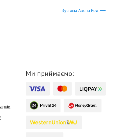
Эустома Арена Ред ⟶
Ми приймаємо:
арків
у