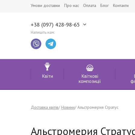
Умови доставки
Про нас
Оплата
Блог
Контакти
+38 (097) 428-98-65
Напишіть нам:
Квіти
Квіткові
композиції
ф
Доставка квітів
Новини
Альстромерия Стратус
Альстромерия Страту