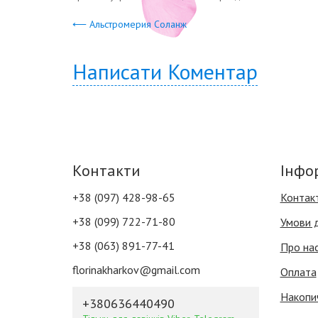
⟵ Альстромерия Соланж
Написати Коментар
Контакти
Інфо
+38 (097) 428-98-65
Контак
+38 (099) 722-71-80
Умови 
+38 (063) 891-77-41
Про на
florinakharkov@gmail.com
Оплата
Накопи
+380636440490