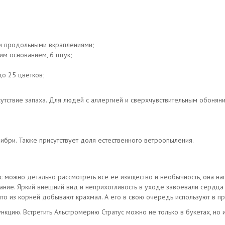
ми продольными вкраплениями;
им основанием, 6 штук;
до 25 цветков;
сутствие запаха. Для людей с аллергией и сверхчувствительным обоняни
бри. Также присутствует доля естественного ветроопыления.
с можно детально рассмотреть все ее изящество и необычность, она на
лание. Яркий внешний вид и неприхотливость в уходе завоевали сердца
что из корней добывают крахмал. А его в свою очередь используют в п
нкцию. Встретить Альстромерию Стратус можно не только в букетах, н