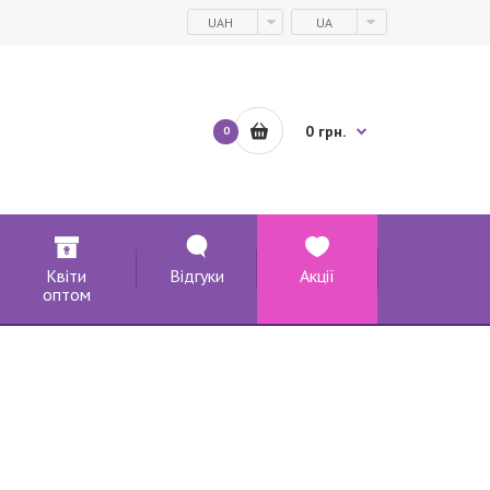
UAH
UA
0 грн.
0
Квіти
Відгуки
Акції
оптом