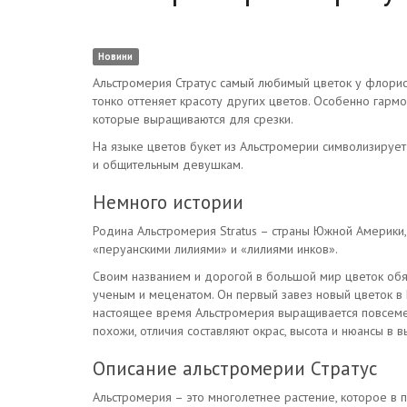
Новини
Альстромерия Стратус самый любимый цветок у флорист
тонко оттеняет красоту других цветов. Особенно гарм
которые выращиваются для срезки.
На языке цветов букет из Альстромерии символизирует
и общительным девушкам.
Немного истории
Родина Альстромерия Stratus – страны Южной Америки,
«перуанскими лилиями» и «лилиями инков».
Своим названием и дорогой в большой мир цветок обя
ученым и меценатом. Он первый завез новый цветок в 
настоящее время Альстромерия выращивается повсемес
похожи, отличия составляют окрас, высота и нюансы в 
Описание альстромерии Стратус
Альстромерия – это многолетнее растение, которое в 