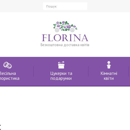
Безкоштовна доставка квітів
Весільна
Цукерки та
Кімнатні
лористика
подарунки
квіти
с