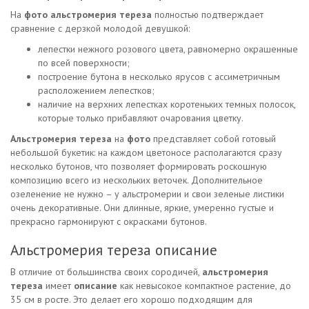
На
фото альстромерия тереза
полностью подтверждает
сравнение с дерзкой молодой девушкой:
лепестки нежного розового цвета, равномерно окрашенные
по всей поверхности;
построение бутона в несколько ярусов с ассиметричным
расположением лепестков;
наличие на верхних лепестках коротеньких темных полосок,
которые только прибавляют очарования цветку.
Альстромерия тереза
на
фото
представляет собой готовый
небольшой букетик: на каждом цветоносе располагаются сразу
несколько бутонов, что позволяет формировать роскошную
композицию всего из нескольких веточек. Дополнительное
озеленение не нужно – у альстромерии и свои зеленые листики
очень декоративные. Они длинные, яркие, умеренно густые и
прекрасно гармонируют с окрасками бутонов.
Альстромерия тереза описание
В отличие от большинства своих сородичей,
альстромерия
тереза
имеет
описание
как невысокое компактное растение, до
35 см в росте. Это делает его хорошо подходящим для