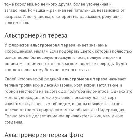
тоже королева, но немного другая, более утонченная и
загадочная. Ромашка – ранимая мечтательница, независимо от
возраста. А вот у цветка, о котором мы расскажем, репутация
совсем иная.
Альстромерия тереза
У флористов
альстромерия тереза
имеет значение
«хорошенькая, милая». Если подбирать цветок, который полностью
олицетворял бы веселую дерзкую юность, полную энергии и
оптимизма, то именно это прекрасное творение природы будет
соответствовать ему больше всех остальных.
Своей исторической родиной
альстромерия тереза
называет
теплые тропические леса Амазонии, хотя встречается также и
горной местности на высотах до полутора километров. Однако это
можно утверждать только условно, поскольку данный сорт
является искусственным гибридом, и цветы появились на свет
далеко от своего природного места обитания, в Нидерландах.
Только это не делает их менее привлекательными, чем дикие
создания.
Альстромерия тереза фото