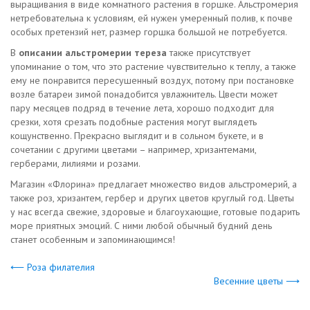
выращивания в виде комнатного растения в горшке. Альстромерия
нетребовательна к условиям, ей нужен умеренный полив, к почве
особых претензий нет, размер горшка большой не потребуется.
В
описании альстромерии тереза
также присутствует
упоминание о том, что это растение чувствительно к теплу, а также
ему не понравится пересушенный воздух, потому при постановке
возле батареи зимой понадобится увлажнитель. Цвести может
пару месяцев подряд в течение лета, хорошо подходит для
срезки, хотя срезать подобные растения могут выглядеть
кощунственно. Прекрасно выглядит и в сольном букете, и в
сочетании с другими цветами – например, хризантемами,
герберами, лилиями и розами.
Магазин «Флорина» предлагает множество видов альстромерий, а
также роз, хризантем, гербер и других цветов круглый год. Цветы
у нас всегда свежие, здоровые и благоухающие, готовые подарить
море приятных эмоций. С ними любой обычный будний день
станет особенным и запоминающимся!
⟵ Роза филателия
Весенние цветы ⟶