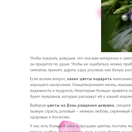
Чтобы показать девушке, что она вам интересна и симп
он придется по душе. Чтобы не ошибиться, можно прибе
симпатии, принято дарить одну розовую или белую розу
Если возник вопрос,
какие цветы
подарить
малознак
хорошего настроения. Олицетворением мечты, изысканн
надежность и мудрость. Некоторым больше нравятся п
букет тюльпанов, которые расскажут ей о вашей искрен
Выбирая
цветы на День рождения девушке
, следите
пылкую страсть, розовый – нежную любовь, сиреневый и
здоровье и богатство.
У нас есть большой опыт в продаже цветов, поэтому м
только удобно, но и выгодно, ведь в цену букета не з