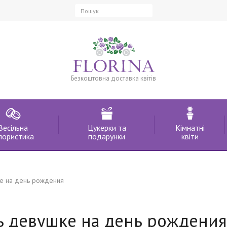
Безкоштовна доставка квітів
Весільна
Цукерки та
Кімнатні
лористика
подарунки
квіти
е на день рождения
ь девушке на день рождения