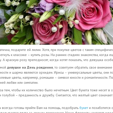
атична, подарите ей лилии. Хотя, при покупке цветов с таким специфиче
гнуть к классике – купить розы. На ранних стадиях знакомства, когда 
. А красную розу преподносят, когда хотят показать, что девушка особ
омой
девушке на День рождения
, то советуем обратить свое внимани
ости и шарма являются орхидеи. Ирисы – универсальные цветы, они по
олевые цветы, например, ромашки – символ юности и романтичности. П
ней любви или симпатии.
 за тем, чтобы их количество было нечетным. Цвет букета тоже несет 
 голубой – преданность и дружбу. Считается, что желтый цвет означае
ы всегда готовы прийти Вам на помощь, подобрать
букет
и позаботится 
акладывается плата за аренду помещения. Наши флористы составят идеа