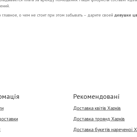
ений.
но главное, о чем не стоит при этом забывать – дарите своей
девушке ц
рмація
Рекомендовані
ти
Доставка квітів Харків
доставки
Доставка троянд Харків
с
Доставка букетів нареченої Х