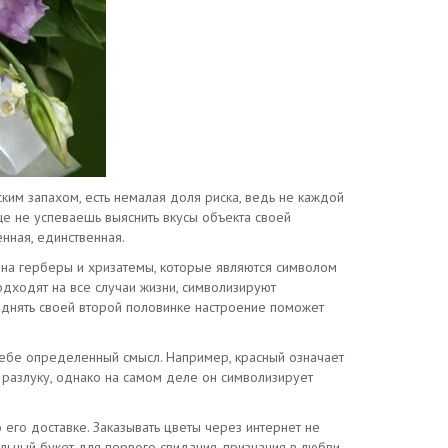
ским запахом, есть немалая доля риска, ведь не каждой
еще не успеваешь выяснить вкусы объекта своей
енная, единственная.
е на герберы и хризатемы, которые являются символом
дходят на все случаи жизни, символизируют
однять своей второй половинке настроение поможет
в себе определенный смысл. Например, красный означает
т разлуку, однако на самом деле он символизирует
о его доставке. Заказывать цветы через интернет не
льный букет для первого свидания, признания в любви,