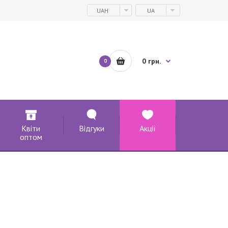
UAH
UA
0 грн.
0
Квіти
Відгуки
Акції
оптом