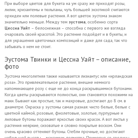
При выборе цветов для букета на ум сразу же приходят розы,
лилии, хризантемы и тюльпаны, чуть большей экзотикой считаются
орхидеи или полевые растения. А вот цветок эустома знаком
значительно меньше. Между тем
эустома
, особенно сорта
Цессна Уайт
– белоснежная – способна с первого же взгляда
очаровать своей красотой. Это растение подойдет и в букеты, и
для украшения цветочных композиций и даже для сада, так что
забывать о нем не стоит.
Эустома Твинки и Цессна Уайт – описание,
фото
Эустома многолетняя также называется лизиантус или «ирландская
роза». Это привлекательное растение, внешне немного
напоминающее розу с еще не до конца раскрывшимися бутонами.
Когда цветы раскрываются полностью, они становятся похожими на
маки. Бывают как простые, так и махровые, достигают до 8 см. в
диаметре. Окраска у эустомы самая разная: чисто белые, белые с
цветной каймой, розовые, фиолетовые, золотые, пурпурные и
лиловые бутоны поражают яркостью своих красок. А вот листья у
растения неяркие, сизоватые и словно покрытые воском. Они
очень красиво оттеняют бутоны. Стебли прочные, но достигают
небольшой высоты – максимум, полметра. Примерно со средины