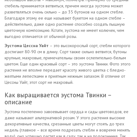
стебель принимается ветвиться, причем иногда эустома может
разветвляться очень сильно – до 35 бутонов на одном стебле.
Благодаря этому ее еще называют букетом на одном стебле –
действительно, даже одно растение способно создать пышную
цветочную композицию. Кстати, эустома не имеет колючек, чем
выгодно отличается от обычной розы.
Эустома Цессна Уайт
– это высокорослый сорт, стебли которого
достигают 80-90 см в длину. Сорт также сильно ветвится, бутоны
крупные, махровые, примечательны своим ослепительно-белым
цветом. Еще один красивый сорт – это эустома Твинки. Фото этого
растения не вполне передает красоту живого цветка с бледно-
желтыми лепестками и приятным нежным запахом. В отличие от
Цессны Уайт, этот сорт не махровый.
Как выращивается эустома Твинки –
описание
Эустома постепенно завоевывает сердца и сады цветоводов, ее
даже называют альтернативой розам. У этого растения высокие
декоративные качества, срезанные цветы могут стоять до трех
недель (главное – все время подрезать стебли и вовремя менять
воду), оно успешно растет как в саду, так и на подоконнике. Так