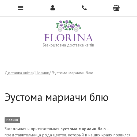
To open the menu, click here →
Безкоштовна доставка квітів
Доставка квітів
Новини
Эустома мариачи блю
Эустома мариачи блю
Новини
Загадочная и притягательная
эустома мариачи блю
–
представительница рода цветов, который в наших краях появился