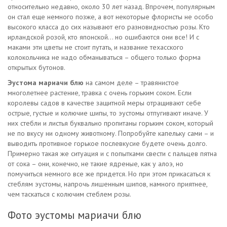
относительно недавно, около 30 лет назад. Впрочем, популярным
он стал еще немного позже, а вот некоторые флористы не особо
высокого класса до сих называют его разновидностью розы. Кто
ирландской розой, кто японской… но ошибаются они все! И с
маками эти цветы не стоит путать, и название техасского
колокольчика не надо обманываться – общего только форма
открытых бутонов.
Эустома
мариачи блю
на самом деле – травянистое
многолетнее растение, травка с очень горьким соком. Если
королевы садов в качестве защитной меры отращивают себе
острые, густые и колючие шипы, то эустомы отпугивают иначе. У
них стебли и листья буквально пропитаны горьким соком, который
не по вкусу ни одному животному. Попробуйте капельку сами – и
выводить противное горькое послевкусие будете очень долго.
Примерно такая же ситуация и с попытками свести с пальцев пятна
от сока – они, конечно, не такие ядреные, как у алоэ, но
помучиться немного все же придется. Но при этом прикасаться к
стеблям эустомы, напрочь лишенным шипов, намного приятнее,
чем таскаться с колючим стеблем розы.
Фото эустомы мариачи блю