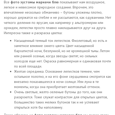
Все
фото эустомы мариачи блю
показывают нам воздушное,
легкое и невесомое природное создание. Впрочем, это
впечатление несколько обманчиво – бутоны уложены плотно,
хорошо держатся на стебле и не рассыпаются, как одуванчики. Нет
четкого деления по ярусам, как например у альстромерии или
орхидеи, лепестки просто плавно накладываются друг на друга.
Интересна также и раскраска цветка:
Насыщенный темный тон лепестков. Фиолетовый, но есть и
заметное влияние синего цвета. Цвет насыщенной
бархатистой ночи, безлунной, но не кромешной тьмы. Летом
или ранней осенью, когда звезды светят, но сильных
холодов еще нет. Окраска равномерная и одинаковая почти
по всей площади.
Желтая серединка. Основание лепестков темнее, чем
остальное полотно, и на его фоне сердцевина смотрится как
внезапно показавшееся в ночи солнце. Или луна в те
моменты, когда она приобретает желтоватый оттенок.
Очень светлые, желто-зеленые бутоны до того, как они
раскроются. Тоже служат контрастом для открытых цветов,
большинство таких мелких бутонов так и не успевают
открыться хотя бы наполовину.