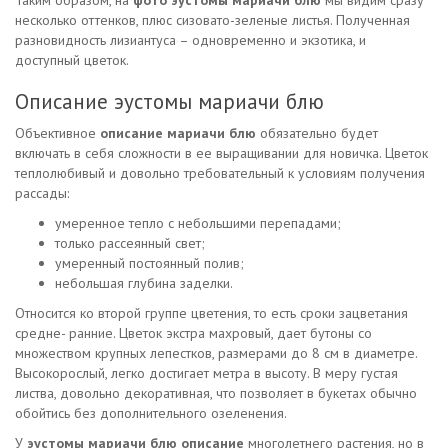
Таким образом, на
фото эустомы мариачи блю
мы видим сразу
несколько оттенков, плюс сизовато-зеленые листья. Полученная
разновидность лизиантуса – одновременно и экзотика, и
доступный цветок.
Описание эустомы мариачи блю
Объективное
описание мариачи блю
обязательно будет
включать в себя сложности в ее выращивании для новичка. Цветок
теплолюбивый и довольно требовательный к условиям получения
рассады:
умеренное тепло с небольшими перепадами;
только рассеянный свет;
умеренный постоянный полив;
небольшая глубина заделки.
Относится ко второй группе цветения, то есть сроки зацветания
средне- ранние. Цветок экстра махровый, дает бутоны со
множеством крупных лепестков, размерами до 8 см в диаметре.
Высокорослый, легко достигает метра в высоту. В меру густая
листва, довольно декоративная, что позволяет в букетах обычно
обойтись без дополнительного озеленения.
У
эустомы мариачи блю описание
многолетнего растения, но в