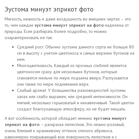
Эустома минуэт эприкот фото
Мягкость, нежность и даже воздушность во внешних чертах – это
то, чем каждая
эустома минуэт эприкот на фото
наделена от
природы. Если разбирать более подробно, то можно
охарактеризовать ее так:
Средний рост. Обычно эустома данного сорта не больше 80
см в высоту с учетом цветоноса и самых верхних бутонов на
нем.
Многоцветковость. Каждый из прочных стеблей является
цветоносом сразу для нескольких бутонов, которые
становятся мельче по мере подъема вверх. Распускаются
они также по мере поднимания верх.
Слабый аромат. У большинства разновидностей эустомы
запах или слабо выражен, или средней интенсивности. Он
мягкий, несколько горьковатый и ненавязчивый. Такой цветок
создаст благоухающую атмосферу, но не будет мешать.
А вот особенность, которой обладает именно
эустома минуэт
эприкот на фото
– раскраска лепестков. Это нежно-розовый,
очень близкий к оранжевому оттенок спелого абрикоса,
равномерно покрывающий всю поверхность лепестков и с