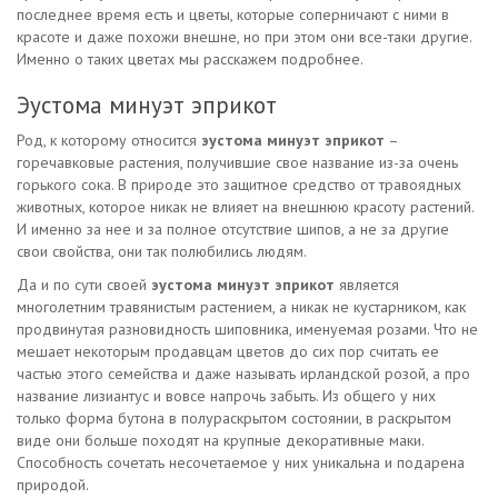
последнее время есть и цветы, которые соперничают с ними в
красоте и даже похожи внешне, но при этом они все-таки другие.
Именно о таких цветах мы расскажем подробнее.
Эустома минуэт эприкот
Род, к которому относится
эустома минуэт эприкот
–
горечавковые растения, получившие свое название из-за очень
горького сока. В природе это защитное средство от травоядных
животных, которое никак не влияет на внешнюю красоту растений.
И именно за нее и за полное отсутствие шипов, а не за другие
свои свойства, они так полюбились людям.
Да и по сути своей
эустома минуэт эприкот
является
многолетним травянистым растением, а никак не кустарником, как
продвинутая разновидность шиповника, именуемая розами. Что не
мешает некоторым продавцам цветов до сих пор считать ее
частью этого семейства и даже называть ирландской розой, а про
название лизиантус и вовсе напрочь забыть. Из общего у них
только форма бутона в полураскрытом состоянии, в раскрытом
виде они больше походят на крупные декоративные маки.
Способность сочетать несочетаемое у них уникальна и подарена
природой.