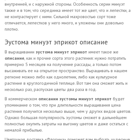
внутренней, и с наружной стороны. Особенность серии минуэт
также и в том, что серединка имеет тот же цвет, что и лепестки, а
не контрастирует с ними. Сильной махровостью сорт тоже
отличается, лепестков у него много, и уложены они довольно
плотно.
Эустома минуэт эприкот описание
В выращивании
эустома минуэт эприкот
имеет такое же
описание
, как и прочие сорта этого растения: нужно потратить
примерно 5 месяцев на получение рассады, а только потом
высаживать ее на открытое пространство. Выращивать в нашем
регионе можно либо как однолетник, либо как культурное
растение в круглогодичной теплице. Вот там она сможет жить и
несколько раз, распуская цветы два раза в год.
В коммерческом
описании эустомы минуэт эприкот
будет
упоминание о том, что при длительности выращивания цена
растения получится несколько выше, чем у других видов цветов.
Однако большая популярность эустомы сможет в дальнейшем
полностью окупить затраты на выгонку цветов и даже остаться с
немалой прибылью.
Цветочная доставка «Флорина» поможет вам выбрать чудесные