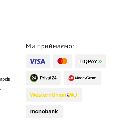
Ми приймаємо:
арків
у