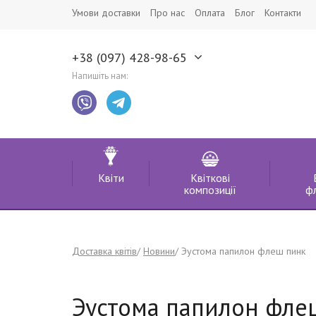
Умови доставки
Про нас
Оплата
Блог
Контакти
+38 (097) 428-98-65
Напишіть нам:
Квіти
Квіткові
композиції
ф
Доставка квітів
Новини
Эустома папилон флеш пинк
Эустома папилон фле