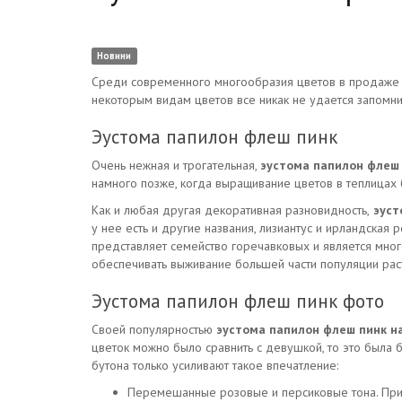
Новини
Среди современного многообразия цветов в продаже об
некоторым видам цветов все никак не удается запомнит
Эустома папилон флеш пинк
Очень нежная и трогательная,
эустома папилон флеш
намного позже, когда выращивание цветов в теплицах б
Как и любая другая декоративная разновидность,
эуст
у нее есть и другие названия, лизиантус и ирландская 
представляет семейство горечавковых и является много
обеспечивать выживание большей части популяции рас
Эустома папилон флеш пинк фото
Своей популярностью
эустома папилон флеш пинк н
цветок можно было сравнить с девушкой, то это была б
бутона только усиливают такое впечатление:
Перемешанные розовые и персиковые тона. Прич