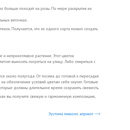
но больше походят на розы. По мере раскрытия их
льных веточках.
енок. Получается, что из одного сорта можно создать
е и неприхотливое растение. Этот цветок
етом выносить погреться на улицу. Либо смириться с
ется около полугода. От посева до готовой к пересадке
 на обеспечение условий цветам себя окупят. Готовые
 которые должны длительное время сохранять свежесть.
учае вы получите свежую и гармоничную композицию,
Эустома пикколо априкот ⟶