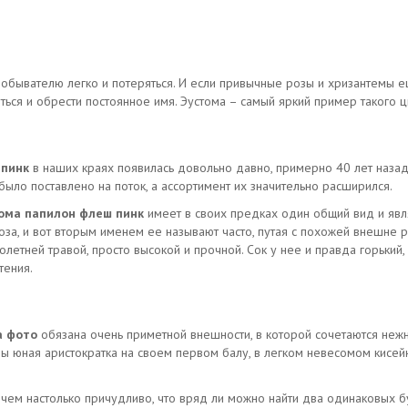
ывателю легко и потеряться. И если привычные розы и хризантемы еще
ься и обрести постоянное имя. Эустома – самый яркий пример такого ц
 пинк
в наших краях появилась довольно давно, примерно 40 лет назад
ыло поставлено на поток, а ассортимент их значительно расширился.
ома папилон флеш пинк
имеет в своих предках один общий вид и явл
роза, и вот вторым именем ее называют часто, путая с похожей внешне ро
летней травой, просто высокой и прочной. Сок у нее и правда горький,
тения.
а фото
обязана очень приметной внешности, в которой сочетаются нежн
ы юная аристократка на своем первом балу, в легком невесомом кисейн
ем настолько причудливо, что вряд ли можно найти два одинаковых б