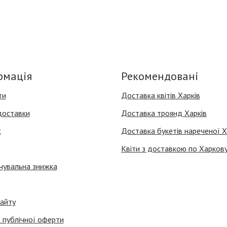
рмація
Рекомендовані
ти
Доставка квітів Харків
доставки
Доставка троянд Харків
с
Доставка букетів нареченої Х
Квіти з доставкою по Харков
чувальна знижка
айту
 публічної оферти