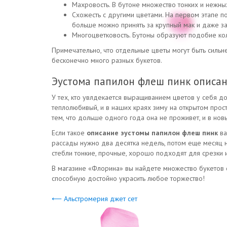
Махровость. В бутоне множество тонких и нежны
Схожесть с другими цветами. На первом этапе 
больше можно принять за крупный мак и даже за
Многоцветковость. Бутоны образуют подобие кол
Примечательно, что отдельные цветы могут быть сильн
бесконечно много разных букетов.
Эустома папилон флеш пинк описа
У тех, кто увлдекается выращиванием цветов у себя д
теплолюбивый, и в наших краях зиму на открытом прост
тем, что дольше одного года она не проживет, и в нов
Если такое
описание эустомы папилон флеш пинк
ва
рассады нужно два десятка недель, потом еще месяц н
стебли тонкие, прочные, хорошо подходят для срезки и
В магазине «Флорина» вы найдете множество букетов 
способную достойно украсить любое торжество!
⟵ Альстромерия джет сет