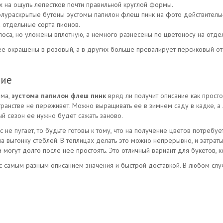
х на ощупь лепестков почти правильной круглой формы.
полураскрытые бутоны эустомы папилон флеш пинк на фото действитель
 отдельные сорта пионов.
оса, но уложены вплотную, а немного разнесены по цветоносу на отде
ее окрашены в розовый, а в других больше превалирует персиковый отт
ние
ома,
эустома папилон флеш пинк
вряд ли получит описание как просто
ранстве не переживет. Можно выращивать ее в зимнем саду в кадке, а л
ый сезон ее нужно будет сажать заново.
с не пугает, то будьте готовы к тому, что на получение цветов потребу
а выгонку стеблей. В теплицах делать это можно непрерывно, и затраты
 могут долго после нее простоять. Это отличный вариант для букетов,
с самым разным описанием значения и быстрой доставкой. В любом сл