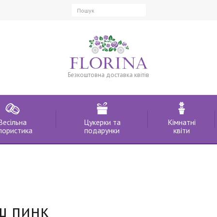
Безкоштовна доставка квітів
Весільна
Цукерки та
Кімнатні
лористика
подарунки
квіти
ш пинк