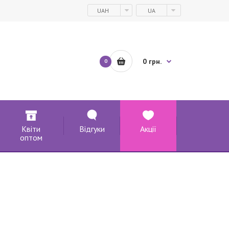
UAH
UA
0 грн.
0
Квіти
Відгуки
Акції
оптом