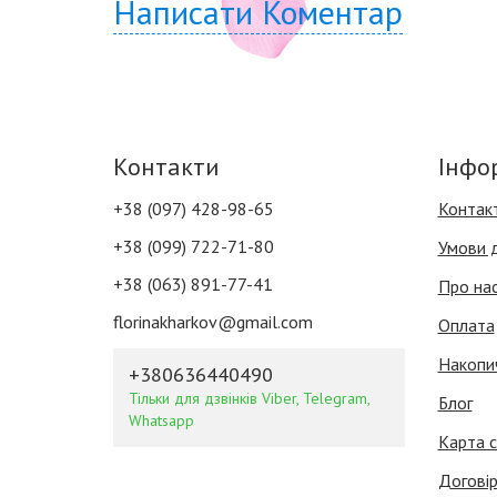
Написати Коментар
Контакти
Інфо
+38 (097) 428-98-65
Контак
+38 (099) 722-71-80
Умови 
+38 (063) 891-77-41
Про на
florinakharkov@gmail.com
Оплата
Накопи
+380636440490
Тільки для дзвінків Viber, Telegram,
Блог
Whatsapp
Карта с
Договір