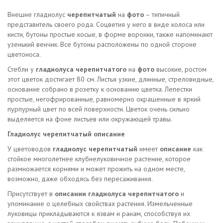
Внешне гладиолус
черепитчатый
на
фото
– типичный
представитель своего рода. Соцветия у него в виде колоса или
кисти, бутоны простые косые, в форме воронки, также напоминают
узенький венчик. Все бутоны расположены по одной стороне
цветоноса.
Стебли у
гладиолуса черепитчатого
на
фото
высокие, ростом
этот цветок достигает 80 см. Листья узкие, длинные, стреловидные,
основание собрано в розетку к основанию цветка. Лепестки
простые, негофрированные, равномерно окрашенные в яркий
пурпурный цвет по всей поверхности. Цветок очень сильно
выделяется на фоне листьев или окружающей травы.
Гладиолус черепитчатый описание
У цветоводов
гладиолус черепитчатый
имеет
описание
как
стойкое многолетнее клубнелуковичное растение, которое
размножается корнями и может прожить на одном месте,
возможно, даже обходясь без пересаживания.
Присутствует в
описании
гладиолуса черепитчатого
и
упоминание о целебных свойствах растения. Измельченные
луковицы прикладываются к язвам и ранам, способствуя их