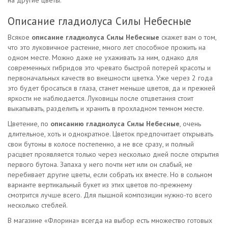
на другие цветы.
Описание гладиолуса Силы Небесные
Всякое
описание гладиолуса Силы Небесные
скажет вам о том,
что это луковичное растение, много лет способное прожить на
одном месте. Можно даже не ухаживать за ним, однако для
современных гибридов это чревато быстрой потерей красоты и
первоначальных качеств во внешности цветка. Уже через 2 года
это будет бросаться в глаза, станет меньше цветов, да и прежней
яркости не наблюдается. Луковицы после отцветания стоит
выкапывать, разделить и хранить в прохладном темном месте.
Цветение, по
описанию гладиолуса Силы Небесные
, очень
длительное, хоть и однократное. Цветок предпочитает открывать
свои бутоны в колосе постепенно, а не все сразу, и полный
расцвет проявляется только через несколько дней после открытия
первого бутона. Запаха у него почти нет или он слабый, не
перебивает другие цветы, если собрать их вместе. Но в сольном
варианте вертикальный букет из этих цветов по-прежнему
смотрится лучше всего. Для пышной композиции нужно-то всего
несколько стеблей.
В магазине «Флорина» всегда на выбор есть множество готовых