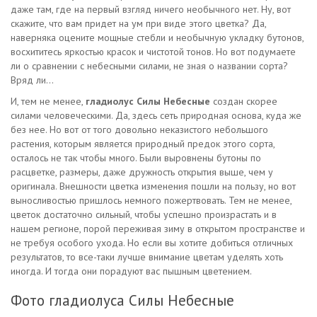
даже там, где на первый взгляд ничего необычного нет. Ну, вот
скажите, что вам придет на ум при виде этого цветка? Да,
наверняка оцените мощные стебли и необычную укладку бутонов,
восхититесь яркостью красок и чистотой тонов. Но вот подумаете
ли о сравнении с небесными силами, не зная о названии сорта?
Вряд ли…
И, тем не менее,
гладиолус Силы Небесные
создан скорее
силами человеческими. Да, здесь сеть природная основа, куда же
без нее. Но вот от того довольно неказистого небольшого
растения, которым является природный предок этого сорта,
осталось не так чтобы много. Были выровнены бутоны по
расцветке, размеры, даже дружность открытия выше, чем у
оригинала. Внешности цветка изменения пошли на пользу, но вот
выносливостью пришлось немного пожертвовать. Тем не менее,
цветок достаточно сильный, чтобы успешно произрастать и в
нашем регионе, порой переживая зиму в открытом пространстве и
не требуя особого ухода. Но если вы хотите добиться отличных
результатов, то все-таки лучше внимание цветам уделять хоть
иногда. И тогда они порадуют вас пышным цветением.
Фото гладиолуса Силы Небесные