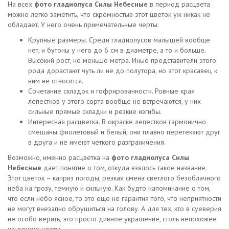
На всех
фото гладиолуса Силы Небесные
в период расцвета
можно легко заметить, что скромностью этот цветок уж никак не
обладает. У него очень примечательные черты:
Крупные размеры. Среди гладиолусов малышей вообще
нет, и бутоны у него до 6 см в диаметре, а то и больше.
Высокий рост, не меньше метра. Иные представители этого
рода дорастают чуть ли не до полутора, но этот красавец к
ним не относится.
Сочетание складок и гофрированности. Ровные края
лепестков у этого сорта вообще не встречаются, у них
сильные прямые складки и резкие изгибы.
Интересная расцветка. В окраске лепестков гармонично
смешаны фиолетовый и белый, они плавно перетекают друг
в друга и не имеют четкого разграничения.
Возможно, именно расцветка на
фото гладиолуса Силы
Небесные
дает понятие о том, откуда взялось такое название.
Этот цветок – каприз погоды, резкая смена светлого безоблачного
неба на грозу, темную и сильную. Как будто напоминание о том,
что если небо ясное, то это еще не гарантия того, что неприятности
не могут внезапно обрушиться на голову. А для тех, кто в суеверия
не особо верить, это просто дивное украшение, столь непохожее