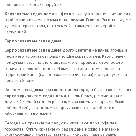
фонтанчик с мелкими струйками.
Хризантема седая дама
на
фото
и вживую хорошо сочетается с
герберами, лилиями, розами и гвоздиками. Если же Вы используете
кустовые хризантемы, то с космеей, эхинацеей, гейхерой и
настурцией.
Сорт хризантем седая дама
Сорт хризантем седая дама
долго цветет и не вянет, японцы в
честь него устраивают праздник. Шведский ботаник Карл Линней
придумал название этого цветка, что в переводе с греческого
означает «золотой цветок». Изначально хризантемы росли на
территории Китая (на протяжении тысячелетий) и оттуда уже они
попали в Японию.
Во время праздника хризантем жители города были в костюмах из
сортов хризантем седая дама
, газель белая, резоме дари и
другие. Основой под несрезанные хризантемы с корнями были
побеги бамбука, которые заворачивали во влажный мох и
обрывали лишние листья.
Сегодня же хризантемы радуют и украшают дома, офисы и
торжества. Купить хризантему седая дама можно в магазине
круглосуточной доставки цветов «Флорина». Цена на сайте