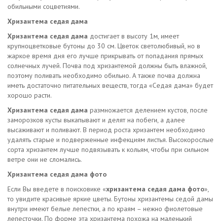
обильными соцветиями.
Хризантема седая дама
Хризантема седая дама
достигает в высоту 1м, имеет
крупноцветковые бутоны до 30 см. Цветок светолюбивый, но в
жаркое время дня его лучше прикрывать от попадания прямых
солнечных лучей. Почва под хризантемой должны быть влажной,
поэтому поливать необходимо обильно. А также почва должна
иметь достаточно питательных веществ, тогда «Седая дама» будет
хорошо расти.
Хризантема седая дама
размножается делением кустов, после
заморозков кусты выкапывают и делят на побеги, а далее
высаживают и поливают. В период роста хризантем необходимо
удалять старые и подверженные инфекциям листья. Высокорослые
сорта хризантем лучше подвязывать к кольям, чтобы при сильном
ветре они не сломались.
Хризантема седая дама фото
Если Вы введете в поисковике «
хризантема седая дама фото
»,
то увидите красивые яркие цветы. Бутоны хризантемы седой дамы
внутри имеют белые лепестки, а по краям – нежно фиолетовые
лепесточки. По форме эта хризантема похожа на маленький