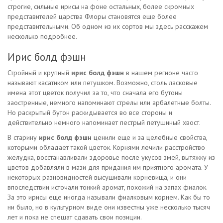
строгие, сильные ирисы на фоне остальных, более скромных
представителей царства Флоры становятся еще более
представительными. Об одном из их сортов мы здесь расскажем
несколько подробнее.
Ирис болд фэшн
Стройный и крупный
ирис болд фэшн
в нашем регионе часто
называют касатиком или петушком. Возможно, столь ласковые
имена этот цветок получил за то, что сначала его бутоны
заостренные, немного напоминают стрелы или арбалетные болты.
Но раскрытый бутон раскидывается во все стороны и
действительно немного напоминает пестрый петушиный хвост.
В старину
ирис болд фэшн
ценили еще и за целебные свойства,
которыми обладает такой цветок. Корнями лечили расстройство
желудка, восстанавливали здоровье после укусов змей, вытяжку из
цветов добавляли в мази для придания им приятного аромата. У
некоторых разновидностей высушивали корневища, и они
впоследствии источали тонкий аромат, похожий на запах фиалок.
За это ирисы еще иногда называли фиалковым корнем. Как бы то
ни было, но в культурном виде они известны уже несколько тысяч
лет и пока не спешат сдавать свои позиции.