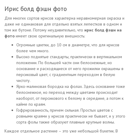
Ирис болд фэшн фото
Для многих сортов ирисов характерна неравномерная окраска и
даже не одинаковая для отдельно взятых лепестков в одном и
том же бутоне. Потому неудивительно, что
ирис болд фэшн на
фото
имеет свою оригинальную внешность:
Огромные цветки, до 10 см в диаметре, что для ирисов
более чем много.
Высоко поднятые стандарты, практически в вертикальном
положении. По большей части они белоснежные, но
основание и расходящиеся от него прожилки окрашены в
персиковый цвет, с градиентным переходом в белую
чистоту.
Ярко-малиновая бородка на фолах. Здесь основание тоже
белоснежное, но переход между цветами происходит
наоборот, от персикового к белому в середине, а потом к
кайме по краям.
Гофрированность, причем сильная. Простых цветов с
ровными краями у ирисов практически не бывает, и у этого
сорта фолы также образуют плавные крупные волны.
Каждое отдельное растение – это уже небольшой букетик. В