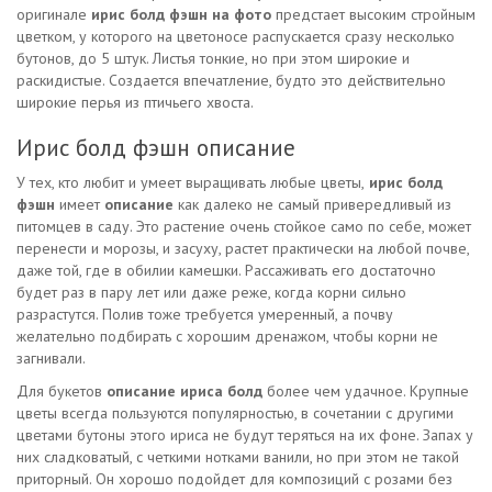
оригинале
ирис болд фэшн на фото
предстает высоким стройным
цветком, у которого на цветоносе распускается сразу несколько
бутонов, до 5 штук. Листья тонкие, но при этом широкие и
раскидистые. Создается впечатление, будто это действительно
широкие перья из птичьего хвоста.
Ирис болд фэшн описание
У тех, кто любит и умеет выращивать любые цветы,
ирис болд
фэшн
имеет
описание
как далеко не самый привередливый из
питомцев в саду. Это растение очень стойкое само по себе, может
перенести и морозы, и засуху, растет практически на любой почве,
даже той, где в обилии камешки. Рассаживать его достаточно
будет раз в пару лет или даже реже, когда корни сильно
разрастутся. Полив тоже требуется умеренный, а почву
желательно подбирать с хорошим дренажом, чтобы корни не
загнивали.
Для букетов
описание ириса болд
более чем удачное. Крупные
цветы всегда пользуются популярностью, в сочетании с другими
цветами бутоны этого ириса не будут теряться на их фоне. Запах у
них сладковатый, с четкими нотками ванили, но при этом не такой
приторный. Он хорошо подойдет для композиций с розами без