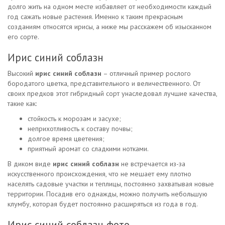
долго жить на одном месте избавляет от необходимости каждый
год сажать новые растения. Именно к таким прекрасным
созданиям относятся ирисы, а ниже мы расскажем об изысканном
его сорте.
Ирис синий соблазн
Высокий
ирис синий соблазн
– отличный пример рослого
бородатого цветка, представительного и величественного. От
своих предков этот гибридный сорт унаследовал лучшие качества,
такие как:
стойкость к морозам и засухе;
неприхотливость к составу почвы;
долгое время цветения;
приятный аромат со сладкими нотками.
В диком виде
ирис синий соблазн
не встречается из-за
искусственного происхождения, что не мешает ему плотно
населять садовые участки и теплицы, постоянно захватывая новые
территории. Посадив его однажды, можно получить небольшую
клумбу, которая будет постоянно расширяться из года в год.
Ирис синий соблазн фото