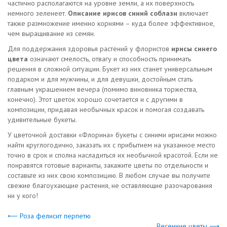
частично располагаются на уровне земли, а их поверхность
немного зеленеет.
Описание ирисов синий соблазн
включает
также размножение именно корнями – куда более эффективное,
чем выращивание из семян.
Для поддержания здоровья растений у флористов
ирисы синего
цвета
означают смелость, отвагу и способность принимать
решения в сложной ситуации. Букет из них станет универсальным
подарком и для мужчины, и для девушки, достойным стать
главным украшением вечера (помимо виновника торжества,
конечно). Этот цветок хорошо сочетается и с другими в
композиции, придавая необычных красок и помогая создавать
удивительные букеты.
У цветочной доставки «Флорина» букеты с синими ирисами можно
найти круглогодично, заказать их с прибытием на указанное место
точно в срок и сполна насладиться их необычной красотой. Если не
понравятся готовые варианты, закажите цветы по отдельности и
составьте из них свою композицию. В любом случае вы получите
свежие благоухающие растения, не оставляющие разочарования
ни у кого!
⟵ Роза фелисит перпетю
Весенние цветы ⟶