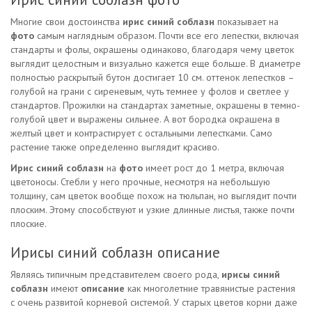
Многие свои достоинства
ирис синий соблазн
показывает на
фото
самым наглядным образом. Почти все его лепестки, включая
стандарты и фолы, окрашены одинаково, благодаря чему цветок
выглядит целостным и визуально кажется еще больше. В диаметре
полностью раскрытый бутон достигает 10 см. оттенок лепестков –
голубой на грани с сиреневым, чуть темнее у фолов и светлее у
стандартов. Прожилки на стандартах заметные, окрашены в темно-
голубой цвет и выражены сильнее. А вот бородка окрашена в
желтый цвет и контрастирует с остальными лепестками. Само
растение также определенно выглядит красиво.
Ирис синий соблазн
на
фото
имеет рост до 1 метра, включая
цветоносы. Стебли у него прочные, несмотря на небольшую
толщину, сам цветок вообще похож на тюльпан, но выглядит почти
плоским. Этому способствуют и узкие длинные листья, также почти
плоские.
Ирисы синий соблазн описание
Являясь типичным представителем своего рода,
ирисы синий
соблазн
имеют
описание
как многолетние травянистые растения
с очень развитой корневой системой. У старых цветов корни даже