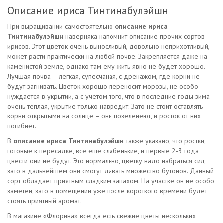
Описание ириса Тинтинабулэйшн
При выращивании самостоятельно
описание ириса
Тинтинабулэйшн
наверняка напомнит описание прочих сортов
ирисов. Этот цветок очень выносливый, довольно неприхотливый,
может расти практически на любой почве. Закрепляется даже на
каменистой земле, однако там ему жить явно не будет хорошо.
Лучшая почва – легкая, супесчаная, с дренажом, где корни не
будут загнивать. Цветок хорошо переносит морозы, не особо
нуждается в укрытии, а с учетом того, что в последние годы зима
очень теплая, укрытие только навредит. Зато не стоит оставлять
корни открытыми на солнце – они позеленеют, и росток от них
погибнет.
В
описание ириса Тинтинабулэйшн
также указано, что ростки,
готовые к пересадке, все еще слабенькие, и первые 2-3 года
цвести они не будут. Это нормально, цветку надо набраться сил,
зато в дальнейшем они смогут давать множество бутонов. Данный
сорт обладает приятным сладким запахом. На участке он не особо
заметен, зато в помещении уже после короткого времени будет
стоять приятный аромат.
В магазине «Флорина» всегда есть свежие цветы нескольких