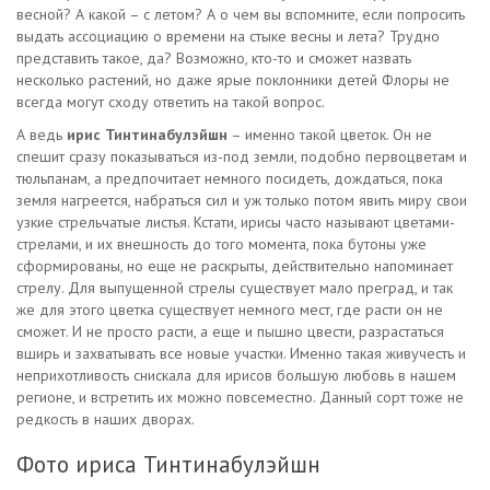
весной? А какой – с летом? А о чем вы вспомните, если попросить
выдать ассоциацию о времени на стыке весны и лета? Трудно
представить такое, да? Возможно, кто-то и сможет назвать
несколько растений, но даже ярые поклонники детей Флоры не
всегда могут сходу ответить на такой вопрос.
А ведь
ирис Тинтинабулэйшн
– именно такой цветок. Он не
спешит сразу показываться из-под земли, подобно первоцветам и
тюльпанам, а предпочитает немного посидеть, дождаться, пока
земля нагреется, набраться сил и уж только потом явить миру свои
узкие стрельчатые листья. Кстати, ирисы часто называют цветами-
стрелами, и их внешность до того момента, пока бутоны уже
сформированы, но еще не раскрыты, действительно напоминает
стрелу. Для выпущенной стрелы существует мало преград, и так
же для этого цветка существует немного мест, где расти он не
сможет. И не просто расти, а еще и пышно цвести, разрастаться
вширь и захватывать все новые участки. Именно такая живучесть и
неприхотливость снискала для ирисов большую любовь в нашем
регионе, и встретить их можно повсеместно. Данный сорт тоже не
редкость в наших дворах.
Фото ириса Тинтинабулэйшн