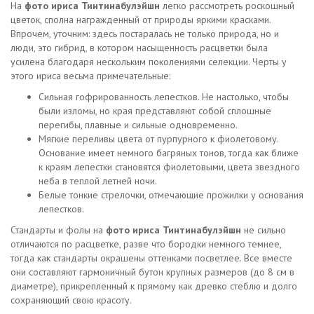
На
фото ириса Тинтинабулэйшн
легко рассмотреть роскошный
цветок, сполна награжденный от природы яркими красками.
Впрочем, уточним: здесь постаралась не только природа, но и
люди, это гибрид, в котором насыщенность расцветки была
усилена благодаря нескольким поколениями селекции. Черты у
этого ириса весьма примечательные:
Сильная гофрированность лепестков. Не настолько, чтобы
были изломы, но края представляют собой сплошные
перегибы, плавные и сильные одновременно.
Мягкие переливы цвета от пурпурного к фиолетовому.
Основание имеет немного багряных тонов, тогда как ближе
к краям лепестки становятся фиолетовыми, цвета звездного
неба в теплой летней ночи.
Белые тонкие стрелочки, отмечающие прожилки у основания
лепестков.
Стандарты и фолы на
фото ириса Тинтинабулэйшн
не сильно
отличаются по расцветке, разве что бородки немного темнее,
тогда как стандарты окрашены оттенками посветлее. Все вместе
они составляют гармоничный бутон крупных размеров (до 8 см в
диаметре), прикрепленный к прямому как древко стеблю и долго
сохраняющий свою красоту.