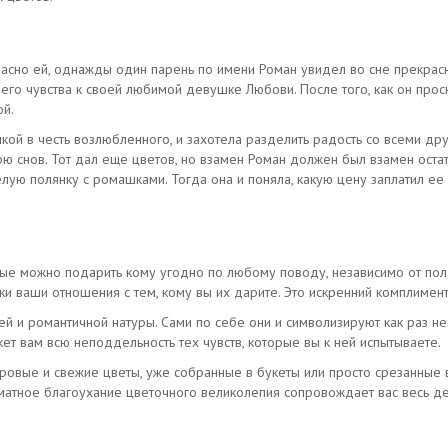
ласно ей, однажды один парень по имени Роман увидел во сне прекрас
к его чувства к своей любимой девушке Любови. После того, как он про
ой.
кой в честь возлюбленного, и захотела разделить радость со всеми др
рю снов. Тот дал еще цветов, но взамен Роман должен был взамен оста
ую полянку с ромашками. Тогда она и поняла, какую цену заплатил ее 
ые можно подарить кому угодно по любому поводу, независимо от пола, 
и ваши отношения с тем, кому вы их дарите. Это искренний комплимент,
 и романтичной натуры. Сами по себе они и символизируют как раз неви
т вам всю неподдельность тех чувств, которые вы к ней испытываете.
овые и свежие цветы, уже собранные в букеты или просто срезанные 
матное благоухание цветочного великолепия сопровождает вас весь де