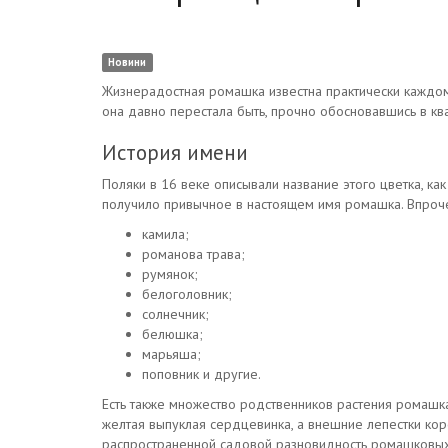
Новини
Жизнерадостная ромашка известна практически каждом
она давно перестала быть, прочно обосновавшись в кв
История имени
Поляки в 16 веке описывали название этого цветка, ка
получило привычное в настоящем имя ромашка. Впроче
камила;
романова трава;
румянок;
белоголовник;
солнечник;
белюшка;
марьяша;
поповник и другие.
Есть также множество родственников растения ромашка
желтая выпуклая сердцевинка, а внешние лепестки кор
распространенной садовой разновидность ромашковых