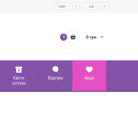
UAH
UA
0 грн.
0
Квіти
Відгуки
Акції
оптом