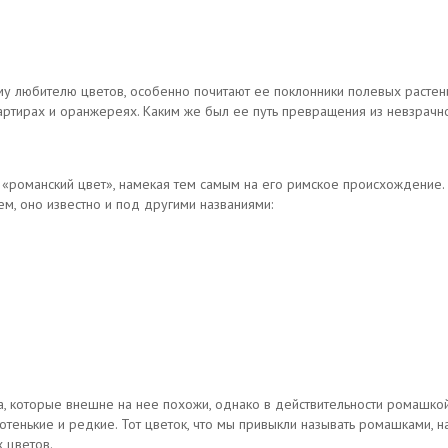
у любителю цветов, особенно почитают ее поклонники полевых растен
артирах и оранжереях. Каким же был ее путь превращения из невзрачн
к «романский цвет», намекая тем самым на его римское происхождение. 
м, оно известно и под другими названиями:
, которые внешне на нее похожи, однако в действительности ромашкой
отенькие и редкие. Тот цветок, что мы привыкли называть ромашками, н
 цветов.