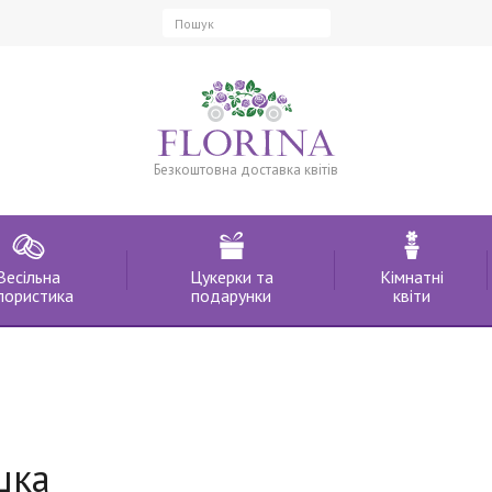
Безкоштовна доставка квітів
Весільна
Цукерки та
Кімнатні
лористика
подарунки
квіти
шка