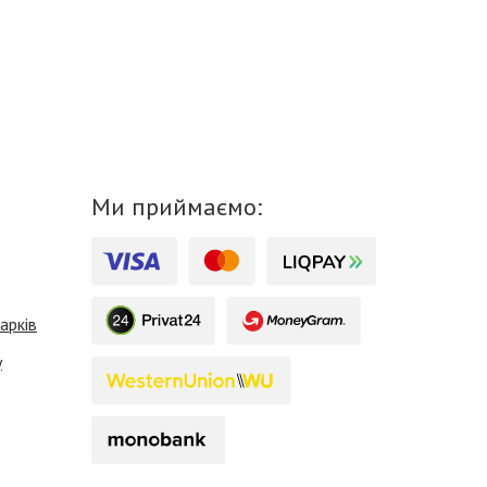
Ми приймаємо:
арків
у