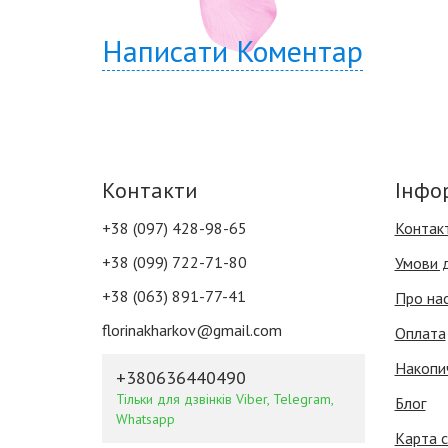
Написати Коментар
Контакти
Інфо
+38 (097) 428-98-65
Контак
+38 (099) 722-71-80
Умови 
+38 (063) 891-77-41
Про на
florinakharkov@gmail.com
Оплата
Накопи
+380636440490
Тільки для дзвінків Viber, Telegram,
Блог
Whatsapp
Карта с