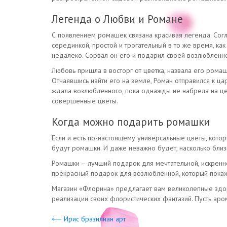
Легенда о Любви и Романе
С появлением ромашек связана красивая легенда. Сог
серединкой, простой и трогательный в то же время, ка
недалеко. Сорвал он его и подарил своей возлюбленн
Любовь пришла в восторг от цветка, назвала его ромаш
Отчаявшись найти его на земле, Роман отправился к ца
ждала возлюбленного, пока однажды не набрела на цел
совершенные цветы.
Когда можно подарить ромашки
Если и есть по-настоящему универсальные цветы, котор
будут ромашки. И даже неважно будет, насколько близк
Ромашки – лучший подарок для мечтательной, искренней
прекрасный подарок для возлюбленной, который покаже
Магазин «Флорина» предлагает вам великолепные здор
реализации своих флористических фантазий. Пусть аро
⟵ Ирис бразилиан арт