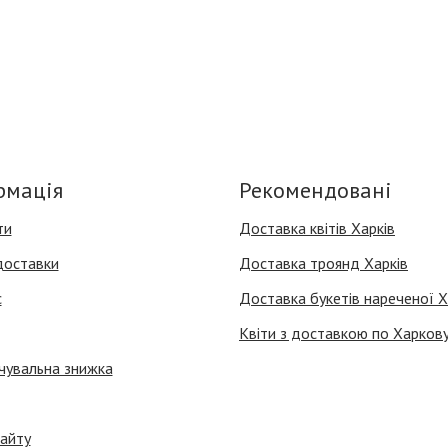
рмація
Рекомендовані
ти
Доставка квітів Харків
доставки
Доставка троянд Харків
с
Доставка букетів нареченої Х
Квіти з доставкою по Харков
чувальна знижка
айту