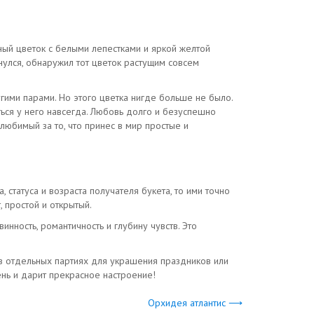
ный цветок с белыми лепестками и яркой желтой
снулся, обнаружил тот цветок растущим совсем
угими парами. Но этого цветка нигде больше не было.
ться у него навсегда. Любовь долго и безуспешно
любимый за то, что принес в мир простые и
статуса и возраста получателя букета, то ими точно
 простой и открытый.
нность, романтичность и глубину чувств. Это
в отдельных партиях для украшения праздников или
нь и дарит прекрасное настроение!
Орхидея атлантис ⟶