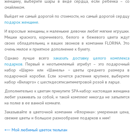
женщину, выберите шары в виде сердца, если ребенка – со
смайликом.
Выйдет не самый дорогой по стоимости, но самый дорогой сердцу
подарок женщине
.
И взрослые женщины, и маленькие девочки любят мягкие игрушки.
Мишки красного, коричневого, белого и бежевого цвета ждут
своих обладательниц и ваших звонков в компании FLORINA. Это
очень милое и приятное дополнение к букету.
Однако лучше всего
заказать доставку целого комплекса
подарков
. Первый и неотъемлемый атрибут – это подарочный
набор «Шарм» или «Шанель» − цветы среднего размера в
подарочной коробке. Если хочется растения крупнее, выберите
набор «Виларго» с шестидесятисантиметровой розой в ларце.
Дополнительно к цветам прикупите SPA-набор: настоящая женщина
любит ухаживать за собой, и такой комплект никогда не запылится
на полке в ее ванной комнате.
Заказывайте в цветочной компании «Флорина»: умеренная цена,
свежие цветы и большое разнообразие подарков к ним!
⟵ Мой любимый цветок тюльпан