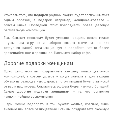
Стоит заметить, что
подарок
родным людям будет восприниматься
одним образом, а подарок, например,
женщине-коллеге
–
совсем иначе. Последней стоит преподнести более деловую
растительную композицию.
Если близким женщинам будет уместно подарить всякие милые
штучки типа игрушек и наборов жвачек «Love is», то для
сотрудниц вашей организации лучше подобрать что-то более
презентабельное и практичное. Например, набор кофе.
Дорогие подарки женщинам
Одно дело, если вы поздравляете женщину только цветочной
композицией, а совсем другое – когда сначала в дом заходит
облако из разноцветных шаров, а потом пышный букет с запиской
от вас и наш курьер. Согласитесь, эффект будет намного больший!
Самые
дорогие подарки женщинам
– те, что оставляют
наиприятнейшие воспоминания.
Шары можно подобрать в тон букета: желтые, красные, сине-
лиловые или вовсе разноцветные. Если вы поздравляете любимую