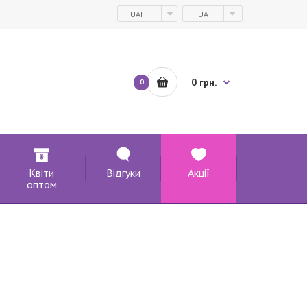
UAH
UA
0 грн.
0
Квіти
Відгуки
Акції
оптом