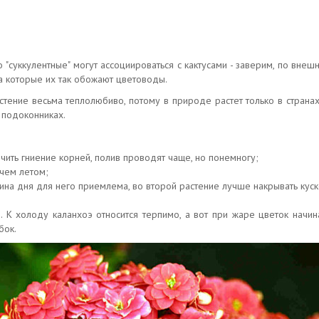
то "суккулентные" могут ассоциироваться с кактусами - заверим, по вне
за которые их так обожают цветоводы.
стение весьма теплолюбиво, потому в природе растет только в страна
 подоконниках.
ить гниение корней, полив проводят чаще, но понемногу;
 чем летом;
на дня для него приемлема, во второй растение лучше накрывать куск
. К холоду каланхоэ относится терпимо, а вот при жаре цветок начина
бок.