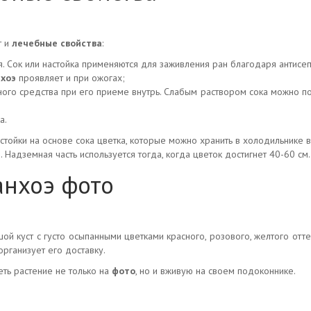
т и
лечебные свойства
:
я. Сок или настойка применяются для заживления ран благодаря антисе
нхоэ
проявляет и при ожогах;
ного средства при его приеме внутрь. Слабым раствором сока можно по
а.
стойки на основе сока цветка, которые можно хранить в холодильнике 
 Надземная часть используется тогда, когда цветок достигнет 40-60 см.
анхоэ фото
ой куст с густо осыпанными цветками красного, розового, желтого отте
организует его доставку.
еть растение не только на
фото
, но и вживую на своем подоконнике.