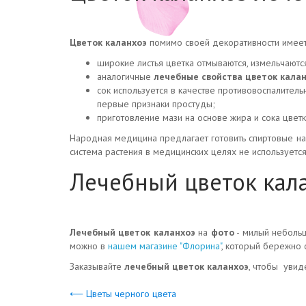
Цветок каланхоэ
помимо своей декоративности имее
широкие листья цветка отмываются, измельчаютс
аналогичные
лечебные свойства
цветок кала
сок используется в качестве противовоспалитель
первые признаки простуды;
приготовление мази на основе жира и сока цветк
Народная медицина предлагает готовить спиртовые на
система растения в медицинских целях не используется.
Лечебный цветок кал
Лечебный цветок каланхоэ
на
фото
- милый небольш
можно в
нашем магазине "Флорина"
, который бережно 
Заказывайте
лечебный цветок каланхоэ
, чтобы увид
⟵ Цветы черного цвета