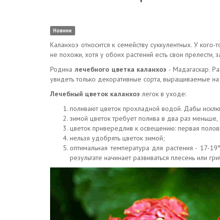
Новини
Каланхоэ относится к семейству суккулентных. У кого-
не похожи, хотя у обоих растений есть свои прелести, 
Родина
лечебного цветка каланхоэ
- Мадагаскар. Ра
увидеть только декоративные сорта, выращиваемые на
Лечебный цветок каланхоэ
легок в уходе:
поливают цветок прохладной водой. Дабы исключ
зимой цветок требует полива в два раз меньше,
цветок привередлив к освещению: первая полови
нельзя удобрять цветок зимой;
оптимальная температура для растения - 17-19°
результате начинает развиваться плесень или гри