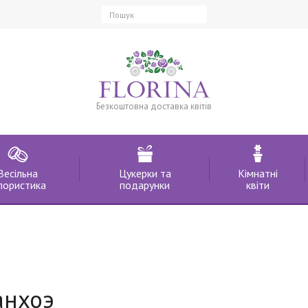
Безкоштовна доставка квітів
Весільна
Цукерки та
Кімнатні
лористика
подарунки
квіти
анхоэ