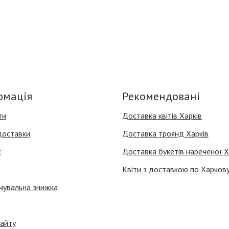
рмація
Рекомендовані
ти
Доставка квітів Харків
доставки
Доставка троянд Харків
с
Доставка букетів нареченої Х
Квіти з доставкою по Харков
чувальна знижка
айту