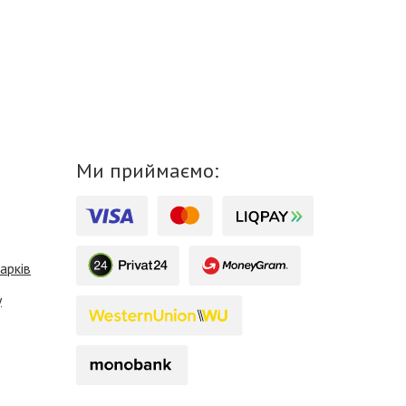
Ми приймаємо:
арків
у