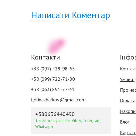
Написати Коментар
Контакти
Інфо
+38 (097) 428-98-65
Контак
+38 (099) 722-71-80
Умови 
+38 (063) 891-77-41
Про на
florinakharkov@gmail.com
Оплата
Накопи
+380636440490
Тільки для дзвінків Viber, Telegram,
Блог
Whatsapp
Карта с