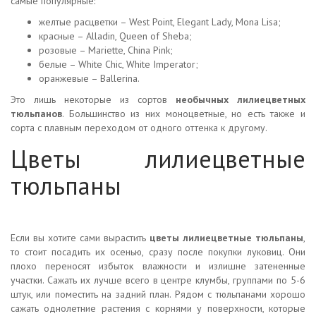
самые популярные:
желтые расцветки – West Point, Elegant Lady, Mona Lisa;
красные – Alladin, Queen of Sheba;
розовые – Mariette, China Pink;
белые – White Chic, White Imperator;
оранжевые – Ballerina.
Это лишь некоторые из сортов
необычных лилиецветных
тюльпанов
. Большинство из них моноцветные, но есть также и
сорта с плавным переходом от одного оттенка к другому.
Цветы лилиецветные
тюльпаны
Если вы хотите сами вырастить
цветы лилиецветные тюльпаны
,
то стоит посадить их осенью, сразу после покупки луковиц. Они
плохо переносят избыток влажности и излишне затененные
участки. Сажать их лучше всего в центре клумбы, группами по 5-6
штук, или поместить на задний план. Рядом с тюльпанами хорошо
сажать однолетние растения с корнями у поверхности, которые