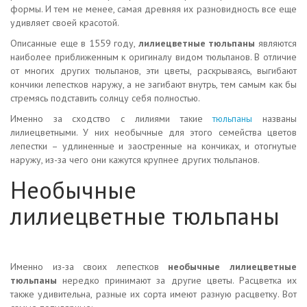
формы. И тем не менее, самая древняя их разновидность все еще
удивляет своей красотой.
Описанные еще в 1559 году,
лилиецветные тюльпаны
являются
наиболее приближенным к оригиналу видом тюльпанов. В отличие
от многих других тюльпанов, эти цветы, раскрываясь, выгибают
кончики лепестков наружу, а не загибают внутрь, тем самым как бы
стремясь подставить солнцу себя полностью.
Именно за сходство с лилиями такие
тюльпаны
названы
лилиецветными
. У них необычные для этого семейства цветов
лепестки – удлиненные и заостренные на кончиках, и отогнутые
наружу, из-за чего они кажутся крупнее других тюльпанов.
Необычные
лилиецветные тюльпаны
Именно из-за своих лепестков
необычные лилиецветные
тюльпаны
нередко принимают за другие цветы. Расцветка их
также удивительна, разные их сорта имеют разную расцветку. Вот