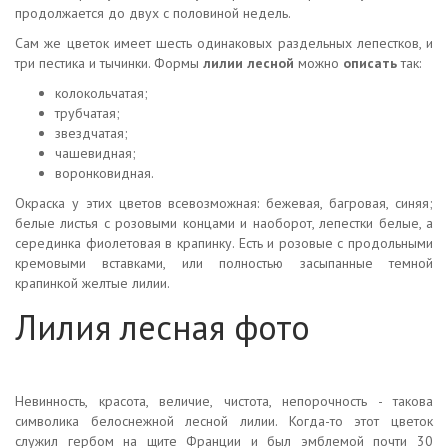
продолжается до двух с половиной недель.
Сам же цветок имеет шесть одинаковых раздельных лепестков, и
три пестика и тычинки. Формы
лилии лесной
можно
описать
так:
колокольчатая;
трубчатая;
звездчатая;
чашевидная;
воронковидная.
Окраска у этих цветов всевозможная: бежевая, багровая, синяя;
белые листья с розовыми концами и наоборот, лепестки белые, а
серединка фиолетовая в крапинку. Есть и розовые с продольными
кремовыми вставками, или полностью засыпанные темной
крапинкой желтые лилии.
Лилия лесная фото
Невинность, красота, величие, чистота, непорочность - такова
символика белоснежной лесной лилии. Когда-то этот цветок
служил гербом на щите Франции и был эмблемой почти 30