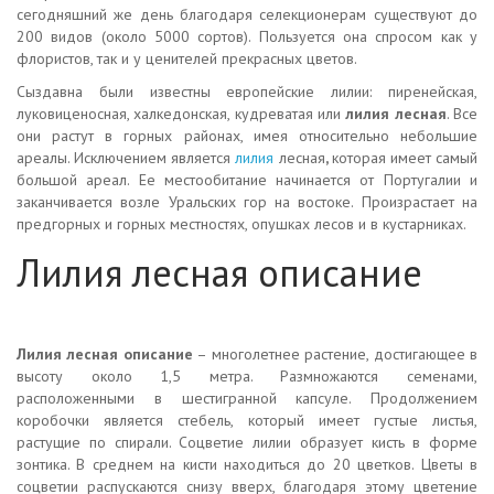
сегодняшний же день благодаря селекционерам существуют до
200 видов (около 5000 сортов). Пользуется она спросом как у
флористов, так и у ценителей прекрасных цветов.
Сыздавна были известны европейские лилии: пиренейская,
луковиценосная, халкедонская, кудреватая или
лилия лесная
. Все
они растут в горных районах, имея относительно небольшие
ареалы. Исключением является
лилия
лесная
,
которая имеет самый
большой ареал. Ее местообитание начинается от Португалии и
заканчивается возле Уральских гор на востоке. Произрастает на
предгорных и горных местностях, опушках лесов и в кустарниках.
Лилия лесная описание
Лилия лесная описание
– многолетнее растение, достигающее в
высоту около 1,5 метра. Размножаются семенами,
расположенными в шестигранной капсуле. Продолжением
коробочки является стебель, который имеет густые листья,
растущие по спирали. Соцветие лилии образует кисть в форме
зонтика. В среднем на кисти находиться до 20 цветков. Цветы в
соцветии распускаются снизу вверх, благодаря этому цветение