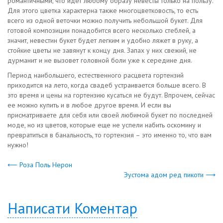
романтичными, что идет любому образу невесты только на пользу.
Для этого цветка характерна также многоцветковость, то есть
всего из одной веточки можно получить небольшой букет. Для
готовой композиции понадобится всего несколько стеблей, а
значит, невестин букет будет легким и удобно ляжет в руку, а
стойкие цветы не завянут к концу дня. Запах у них свежий, не
дурманит и не вызовет головной боли уже к середине дня.
Период наибольшего, естественного расцвета гортензий
приходится на лето, когда свадеб устраивается больше всего. В
это время и цены на гортензию кусаться не будут. Впрочем, сейчас
ее можно купить и в любое другое время. И если вы
присматриваете для себя или своей любимой букет по последней
моде, но из цветов, которые еще не успели набить оскомину и
превратиться в банальность, то гортензия – это именно то, что вам
нужно!
⟵ Роза Поль Нерон
Эустома адом ред пикоти ⟶
Написати Коментар