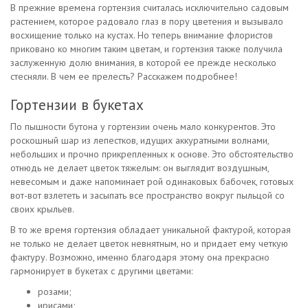
В прежние времена гортензия считалась исключительно садовым
растением, которое радовало глаз в пору цветения и вызывало
восхищение только на кустах. Но теперь внимание флористов
приковано ко многим таким цветам, и гортензия также получила
заслуженную долю внимания, в которой ее прежде несколько
стесняли. В чем ее прелесть? Расскажем подробнее!
Гортензии в букетах
По пышности бутона у гортензии очень мало конкурентов. Это
роскошный шар из лепестков, идущих аккуратными волнами,
небольших и прочно прикрепленных к основе. Это обстоятельство
отнюдь не делает цветок тяжелым: он выглядит воздушным,
невесомым и даже напоминает рой одинаковых бабочек, готовых
вот-вот взлететь и засыпать все пространство вокруг пыльцой со
своих крыльев.
В то же время гортензия обладает уникальной фактурой, которая
не только не делает цветок невнятным, но и придает ему четкую
фактуру. Возможно, именно благодаря этому она прекрасно
гармонирует в букетах с другими цветами:
розами;
ирисами;