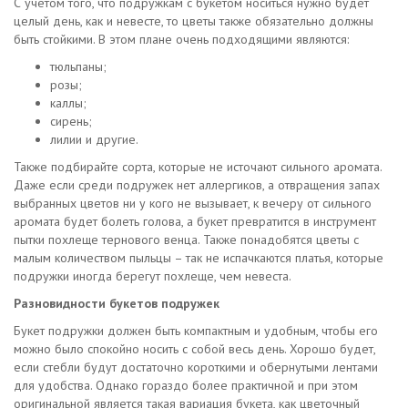
С учетом того, что подружкам с букетом носиться нужно будет
целый день, как и невесте, то цветы также обязательно должны
быть стойкими. В этом плане очень подходящими являются:
тюльпаны;
розы;
каллы;
сирень;
лилии и другие.
Также подбирайте сорта, которые не источают сильного аромата.
Даже если среди подружек нет аллергиков, а отвращения запах
выбранных цветов ни у кого не вызывает, к вечеру от сильного
аромата будет болеть голова, а букет превратится в инструмент
пытки похлеще тернового венца. Также понадобятся цветы с
малым количеством пыльцы – так не испачкаются платья, которые
подружки иногда берегут похлеще, чем невеста.
Разновидности букетов подружек
Букет подружки должен быть компактным и удобным, чтобы его
можно было спокойно носить с собой весь день. Хорошо будет,
если стебли будут достаточно короткими и обернутыми лентами
для удобства. Однако гораздо более практичной и при этом
оригинальной является такая вариация букета, как цветочный