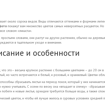
вает около сорока видов. Виды отличаются оттенками и формами лепес
фото
покажут вам множество цветов самых невероятных расцветок. Но т
все словом «ликаста».
простыми словами, они растут на других растениях, обычно на деревья
уждаются в тщательном уходе и внимании.
исание и особенности
, что это– весьма крупное растение с большими цветками – до 20 см в 
ый, но часто встречаются и белый, и розовый, и оранжевый. Цветки об
и способны сбрасывать листья на период покоя, который у них начинается
 нужно учитывать. С осени по весну она «впадает в спячку» - сбрасывае
и побеги и новые листья, орхидее требуется больше воды, а также спок
ческий цветок, и чтобы ей лучше жилось в суровых условиях средней 