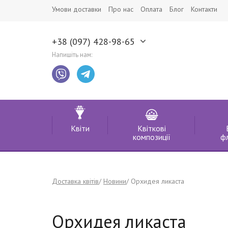
Умови доставки
Про нас
Оплата
Блог
Контакти
+38 (097) 428-98-65
Напишіть нам:
Квіти
Квіткові
композиції
ф
Доставка квітів
Новини
Орхидея ликаста
Орхидея ликаста