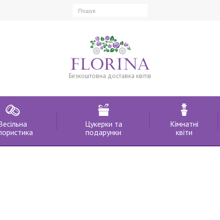
Безкоштовна доставка квітів
Весільна
Цукерки та
Кімнатні
лористика
подарунки
квіти