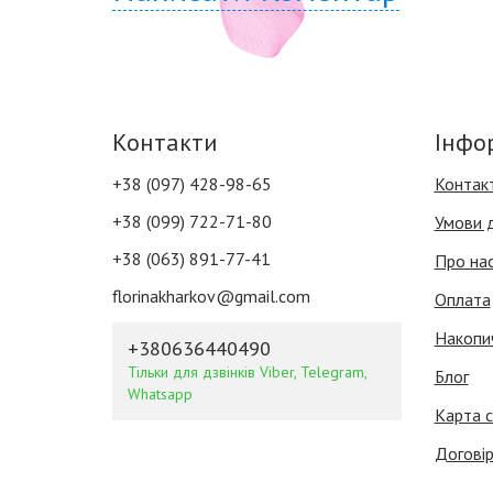
Контакти
Інфо
+38 (097) 428-98-65
Контак
+38 (099) 722-71-80
Умови 
+38 (063) 891-77-41
Про на
florinakharkov@gmail.com
Оплата
Накопи
+380636440490
Тільки для дзвінків Viber, Telegram,
Блог
Whatsapp
Карта с
Договір