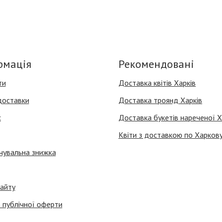
рмація
Рекомендовані
ти
Доставка квітів Харків
доставки
Доставка троянд Харків
с
Доставка букетів нареченої Х
Квіти з доставкою по Харков
чувальна знижка
айту
 публічної оферти