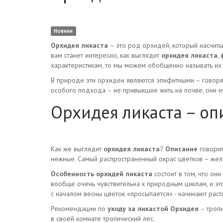
Новини
Орхидея ликаста
– это род орхидей, который насчиты
вам станет интересно, как выглядит
орхидея ликаста
,
характеристикам, то мы можем обобщенно называть их 
В природе эти орхидеи являются эпифитными – говоря 
особого подхода – не привыкшие жить на почве, они н
Орхидея ликаста – оп
Как же выглядит
орхидея ликаста
?
Описание
говорит
нежные. Самый распространенный окрас цветков – желт
Особенность орхидей ликаста
состоит в том, что он
вообще очень чувствительна к природным циклам, и это
с началом весны цветок «просыпается» - начинают раст
Рекомендации по
уходу за ликастой Орхидея
– тропи
в своей комнате тропический лес.