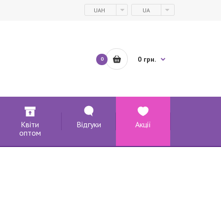
UAH
UA
0 грн.
0
Квіти
Відгуки
Акції
оптом