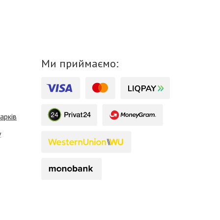
Ми приймаємо:
арків
у