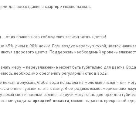
ями для воссоздания в квартире можно назвать:
 – от их правильного соблюдения зависит жизнь цветка!
ше 45% днем и 90% ночью. Если воздух чересчур сухой, цветок начинает
ют листья здорового цветка. Поддержать необходимый уровень влажнос
 знать меру – переувлажнение может быть губительно для цветка. Вода
лучилось, необходимо обеспечить регулярный отвод воды.
нельзя допускать, чтобы вода попадала на молодые листья – они могут 
каста очень чувствительна к свету. В ее родных южноамериканских джу
у яркий свет и прямые солнечные лучи могут стать для орхидеи губител
писание ухода за
орхидеей ликаста
, можно вырастить прекрасный здо