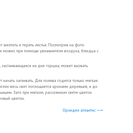
 желтеть и терять листья. Посмотрев на фото
ти можно при помощи увлажнителя воздуха, блюдца с
, застаивающаяся на дне горшка, может вызвать
начать загнивать. Для полива годится только мягкая
нглях весь свет поглощается кронами деревьев, и до
ьными. Зато при мягком, рассеянном свете цветок
ровый цветок.
Орхидея атлантис ⟶