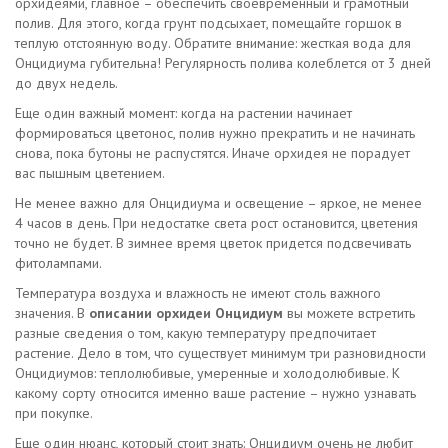
орхидеями, главное – обеспечить своевременный и грамотный
полив. Для этого, когда грунт подсыхает, помещайте горшок в
теплую отстоянную воду. Обратите внимание: жесткая вода для
Онцидиума губительна! Регулярность полива колеблется от 3 дней
до двух недель.
Еще один важный момент: когда на растении начинает
формироваться цветонос, полив нужно прекратить и не начинать
снова, пока бутоны не распустятся. Иначе орхидея не порадует
вас пышным цветением.
Не менее важно для Онцидиума и освещение – яркое, не менее
4 часов в день. При недостатке света рост остановится, цветения
точно не будет. В зимнее время цветок придется подсвечивать
фитолампами.
Температура воздуха и влажность не имеют столь важного
значения. В
описании орхидеи Онцидиум
вы можете встретить
разные сведения о том, какую температуру предпочитает
растение. Дело в том, что существует минимум три разновидности
Онцидиумов: теплолюбивые, умеренные и холодолюбивые. К
какому сорту относится именно ваше растение – нужно узнавать
при покупке.
Еще один нюанс, который стоит знать: Онцидиум очень не любит