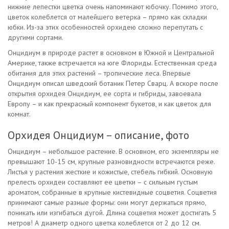
нижние лепестки цветка очень напоминают юбочку. Помимо этого,
цветок колеблется от малейшего ветерка – прямо как складки
юбки. Из-за этих особенностей орхидею сложно перепутать с
другими сортами.
Онцидиум в природе растет в основном в Южной и Центральной
Америке, также встречается на юге Флориды. Естественная среда
обитания для этих растений – тропические леса. Впервые
Онцидиум описал шведский ботаник Петер Сварц. А вскоре после
открытия орхидея Онцидиум, ее сорта и гибриды, завоевала
Европу – и как прекрасный компонент букетов, и как цветок для
комнат.
Орхидея Онцидиум – описание, фото
Онцидиум – небольшое растение. В основном, его экземпляры не
превышают 10-15 см, крупные разновидности встречаются реже.
Листья у растения жесткие и кожистые, стебель гибкий. Основную
прелесть орхидеи составляют ее цветки – с сильным густым
ароматом, собранные в крупные кистевидные соцветия. Соцветия
принимают самые разные формы: они могут держаться прямо,
поникать или изгибаться дугой. Длина соцветия может достигать 5
метров! А диаметр одного цветка колеблется от 2 до 12 см.