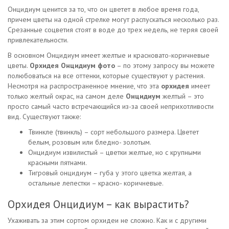
Онцидиум ценится за то, что он цветет в любое время года,
причем цветы на одной стрелке могут распускаться несколько раз.
Срезанные соцветия стоят в воде до трех недель, не теряя своей
привлекательности.
В основном Онцидиум имеет желтые и красновато-коричневые
цветы.
Орхидея Онцидиум фото
– по этому запросу вы можете
полюбоваться на все оттенки, которые существуют у растения.
Несмотря на распространенное мнение, что эта
орхидея
имеет
только желтый окрас, на самом деле
Онцидиум
желтый – это
просто самый часто встречающийся из-за своей неприхотливости
вид. Существуют также:
Твинкле (твинкль) – сорт небольшого размера. Цветет
белым, розовым или бледно- золотым.
Онцидиум извилистый – цветки желтые, но с крупными
красными пятнами.
Тигровый онцидиум – губа у этого цветка желтая, а
остальные лепестки – красно- коричневые.
Орхидея Онцидиум – как вырастить?
Ухаживать за этим сортом орхидеи не сложно. Как и с другими