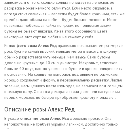
зависимости от того, сколько солнца попадает на лепестки, её
раскраска может немного отличаться. Если место открытое, а
погода стоит солнечная – лепестки будут более красными, если же
преобладают облака на небе – будет больше розового. Может
появляться небольшая кайма по краям, но полностью алыми
бутоны не бывают никогда. Из-за этого особенного цвета
некоторые этот сорт не любят и не сажают у себя.
Редко
фото розы Алекс Ред
правильно показывает ее размеры и
рост. Куст не самый высокий, меньше метра в высоту, в ширину
обычно разрастается чуть меньше, чем ввысь. Сами бутоны
довольно крупные, до 10 см в диаметре. Махровые, лепестков
больше 40 штук, плотно уложены в бутоне и крепко прикреплены
к основанию. На солнце не выгорают, под ливнем не размокают,
хорошо сохраняют и форму, и первоначальную расцветку. Листья
зеленые, насыщенного цвета изумруда, не засыхают под солнцем
в сильную жару. Остаются декоративными даже при наступлении
первых морозов, но быстро приобретают красноту и опадают.
Описание розы Алекс Ред
В уходе
описание розы Алекс Ред
довольно простое. Она
неприхотлива, не требует укрытия лапником, достаточно только