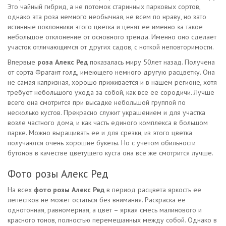
Это чайный гибрид, а не потомок старинных парковых сортов,
однако эта роза немного необычная, не всем по нраву, но зато
истинные поклонники этого цветка и ценят ее именно за такое
небольшое отклонение от основного тренда. Именно оно сделает
участок отличающимся от других садов, с ноткой неповторимости.
Впервые
роза Алекс Ред
показалась миру 50лет назад. Получена
от сорта Фрагант голд, имеющего немного другую расцветку. Она
не самая капризная, хорошо приживается и в нашем регионе, хотя
требует небольшого ухода за собой, как все ее сородичи. Лучше
всего она смотрится при высадке небольшой группой по
несколько кустов. Прекрасно служит украшением и для участка
возле частного дома, и как часть единого комплекса в большом
парке. Можно выращивать ее и для срезки, из этого цветка
получаются очень хорошие букеты. Но с учетом обильности
бутонов в качестве цветущего куста она все же смотрится лучше.
Фото розы Алекс Ред
На всех
фото розы Алекс Ред
в период расцвета яркость ее
лепестков не может остаться без внимания. Раскраска ее
однотонная, равномерная, а цвет – яркая смесь малинового и
красного тонов, полностью перемешанных между собой. Однако в