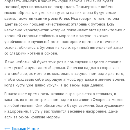
обрезать немного и засыпать корни песком. Если зима будет
снежной, куст нисколько не пострадает. Подмерзшие побеги
можно обрезать, и уже к концу лета на них снова будут яркие
цветы. Также
описание розы Алекс Ред
говорит о том, что она
дает высокий процент качественных эталонных бутонов. Есть
несколько характеристик, которые показывают этот цветок только с
хорошей стороны: стойкость к морозам и засухе; высокая
устойчивость к мучнистой росе; повторное цветение в течение
сезона; обильность бутонов на кусте; приятный интенсивный запах
со сладкими нотами в основе.
Даже небольшой букет этих роз в помещении надолго оставит в
нем густой и чуть тяжелый аромат. Лепестки надолго сохраняют
это свойство, их можно использовать в засушенном виде для того,
чтобы создавать себе хорошую атмосферу даже в зимнее время,
когда кусты уже давно уснули, а до весны еще далеко.
В настоящее время розы активно выращиваются в теплицах, и
заказать их в свежесрезанном виде в магазине «Флорина» можно
в любой момент. Они обязательно будут свежими, благоухающими
и здоровыми. Пусть у вас появится весеннее настроение, даже
если за окном крепкие морозы!
⟵ Тюльпан Мотре