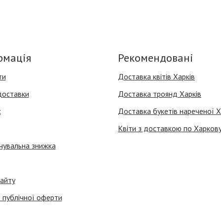
рмація
Рекомендовані
ти
Доставка квітів Харків
доставки
Доставка троянд Харків
с
Доставка букетів нареченої Х
Квіти з доставкою по Харков
чувальна знижка
айту
 публічної оферти