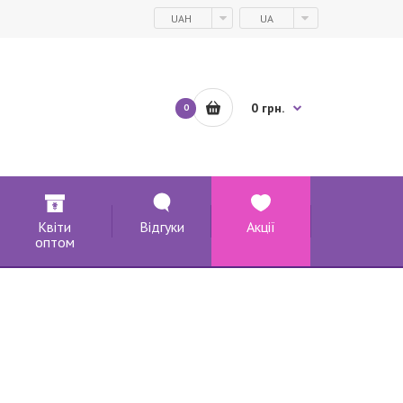
UAH
UA
0 грн.
0
Квіти
Відгуки
Акції
оптом