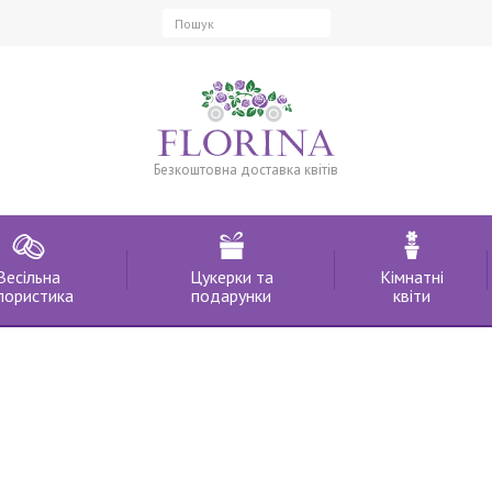
Безкоштовна доставка квітів
Весільна
Цукерки та
Кімнатні
лористика
подарунки
квіти