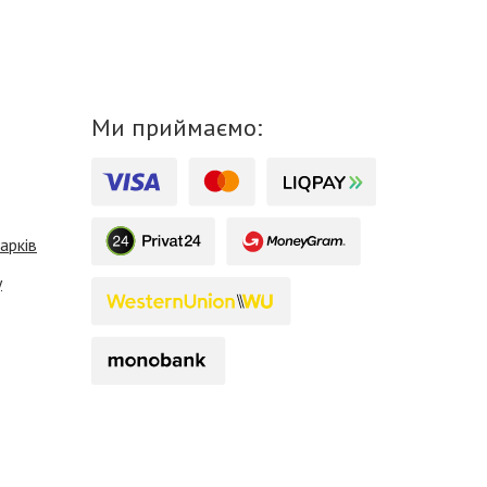
Ми приймаємо:
арків
у