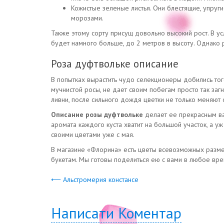
Кожистые зеленые листья. Они блестящие, упруги
морозами.
Также этому сорту присущ довольно высокий рост. В у
будет намного больше, до 2 метров в высоту. Однако
Роза дуфтвольке описание
В попытках вырастить чудо селекционеры добились тог
мучнистой росы, не дает своим побегам просто так заг
ливни, после сильного дождя цветки не только меняют 
Описание розы дуфтвольке
делает ее прекрасным ва
аромата каждого куста хватит на большой участок, а у
своими цветами уже с мая.
В магазине «Флорина» есть цветы всевозможных разме
букетам. Мы готовы поделиться ею с вами в любое вре
⟵ Альстромерия констансе
Написати Коментар