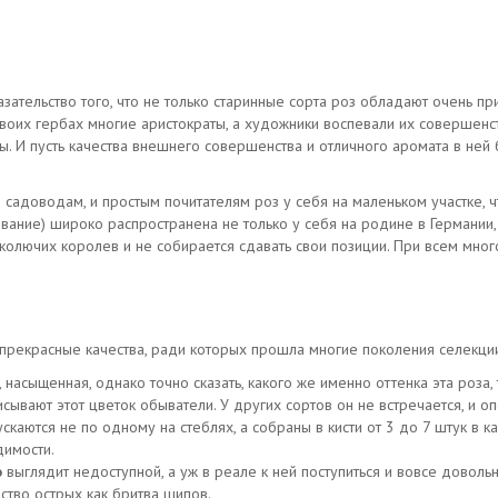
зательство того, что не только старинные сорта роз обладают очень при
воих гербах многие аристократы, а художники воспевали их совершенст
 И пусть качества внешнего совершенства и отличного аромата в ней б
садоводам, и простым почитателям роз у себя на маленьком участке, ч
вание) широко распространена не только у себя на родине в Германии,
а колючих королев и не собирается сдавать свои позиции. При всем мног
прекрасные качества, ради которых прошла многие поколения селекци
 насыщенная, однако точно сказать, какого же именно оттенка эта роза,
сывают этот цветок обыватели. У других сортов он не встречается, и оп
ускаются не по одному на стеблях, а собраны в кисти от 3 до 7 штук в 
димости.
о
выглядит недоступной, а уж в реале к ней поступиться и вовсе довольн
ство острых как бритва шипов.