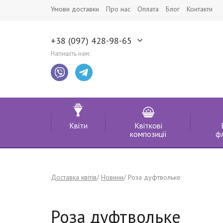
Умови доставки
Про нас
Оплата
Блог
Контакти
+38 (097) 428-98-65
Напишіть нам:
Квіти
Квіткові
композиції
ф
Доставка квітів
Новини
Роза дуфтвольке
Роза дуфтвольке