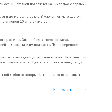
ой осени. Багрянец появляется на них только с первыми
тет и до метра, но редко. В жарком климате цветок
игают порой 10 см в диаметре.
го растения. Она не боится морозов, засухи,
ней, если все-таки им поддастся. Плохо переносит
ассовой высадке и долго стоит в сезке. Насыщенности
арят манящий запах. Цветет эта роза все лето, радуя
ны той любовью, которые мы питаем ко всем нашим
Ирис ригамароле ⟶