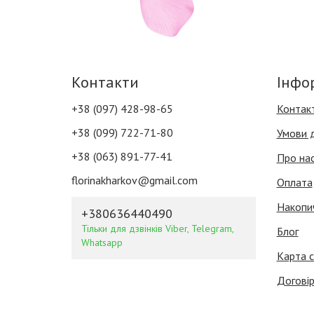
Контакти
Інфо
+38 (097) 428-98-65
Контак
+38 (099) 722-71-80
Умови 
+38 (063) 891-77-41
Про на
florinakharkov@gmail.com
Оплата
Накопи
+380636440490
Тільки для дзвінків Viber, Telegram,
Блог
Whatsapp
Карта с
Договір