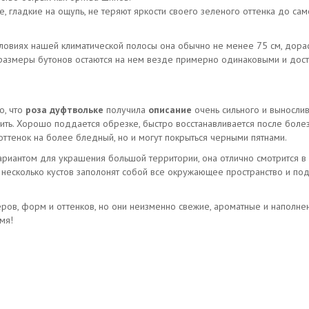
е, гладкие на ощупь, не теряют яркости своего зеленого оттенка до сам
словиях нашей климатической полосы она обычно не менее 75 см, дорас
 размеры бутонов остаются на нем везде примерно одинаковыми и дост
о, что
роза дуфтвольке
получила
описание
очень сильного и выносливо
нить. Хорошо поддается обрезке, быстро восстанавливается после болез
оттенок на более бледный, но и могут покрыться черными пятнами.
риантом для украшения большой территории, она отлично смотрится в м
ж несколько кустов заполонят собой все окружающее пространство и под
ров, форм и оттенков, но они неизменно свежие, ароматные и наполне
мя!