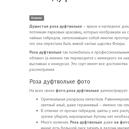
Новини
Душистая роза дуфтвольке
– яркое и наглядное дока
потомкам парковых красавиц, которых изображали на с
чайных гибридов, заполонивших собой многие просторы.
что она перестала быть живой частью царства Флоры.
Роза дуфтвольке
так полюбилась и профессиональным 
облако» (а именно так переводится с немецкого ее наз
выставках и конкурсах. Это сорт имеет все достоинств
рассмотрения.
Роза дуфтвольке фото
На всех своих
фото роза дуфтвольке
демонстрирует 
Оригинальная раскраска лепестков. Равномерная,
светлый алый, даже гераниевый – именно так опи
В отличие от прочих гибридов, цветы у нее расп
срезке убирать нераскрытые бутоны нет необхо
Много колючек.
Роза дуфтвольке
даже
на фот
иначе есть большой риск загнать в ладони множе