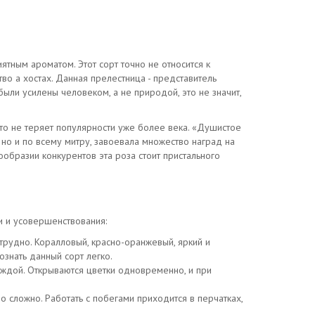
ятным ароматом. Этот сорт точно не относится к
во а хостах. Данная прелестница - представитель
ыли усилены человеком, а не природой, это не значит,
то не теряет популярности уже более века. «Душистое
 но и по всему митру, завоевала множество наград на
ообразии конкурентов эта роза стоит пристального
и и усовершенствования:
 трудно. Коралловый, красно-оранжевый, яркий и
ознать данный сорт легко.
каждой. Открываются цветки одновременно, и при
о сложно. Работать с побегами приходится в перчатках,