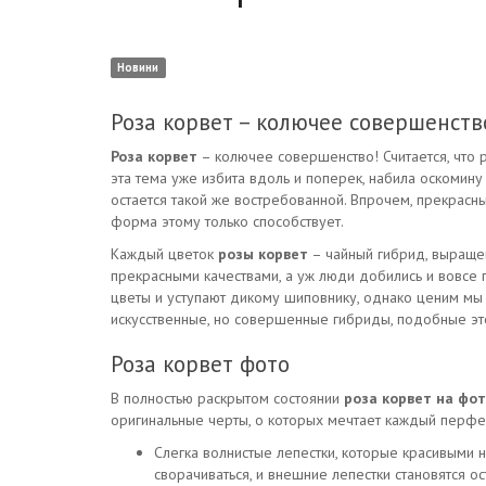
Новини
Роза корвет – колючее совершенств
Роза корвет
– колючее совершенство! Считается, что 
эта тема уже избита вдоль и поперек, набила оскомину 
остается такой же востребованной. Впрочем, прекрасн
форма этому только способствует.
Каждый цветок
розы корвет
– чайный гибрид, выращен
прекрасными качествами, а уж люди добились и вовсе п
цветы и уступают дикому шиповнику, однако ценим мы и
искусственные, но совершенные гибриды, подобные эт
Роза корвет фото
В полностью раскрытом состоянии
роза корвет на фо
оригинальные черты, о которых мечтает каждый перфе
Слегка волнистые лепестки, которые красивыми 
сворачиваться, и внешние лепестки становятся ос