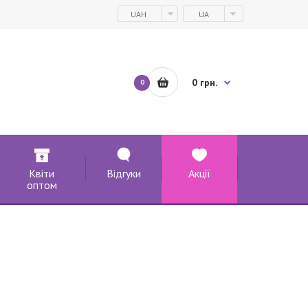
UAH
UA
0 грн.
0
Квіти
Відгуки
Акції
оптом