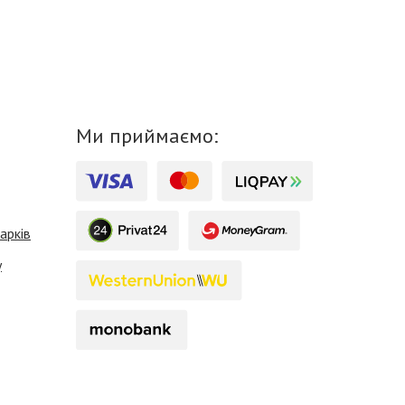
Ми приймаємо:
арків
у