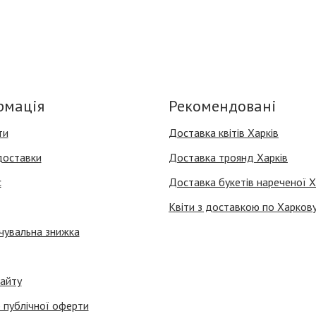
рмація
Рекомендовані
ти
Доставка квітів Харків
доставки
Доставка троянд Харків
с
Доставка букетів нареченої Х
Квіти з доставкою по Харков
чувальна знижка
айту
 публічної оферти