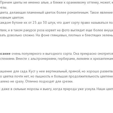
Причем цветы не именно алые, а ближе к оранжевому оттенку, может, 
резы.
цвета, делающая пламенный цветок более романтичным. Такое явление 
новным цветом.
аждом бутоне их от 25 до 30 штук, что дает сорту право называться п
твях, и в таком ракурсе роза корвет на фото выглядит еще более внуш
звать довольно сложно. На фоне глянцевых, плотных и блестящих зелены
исание
очень популярного и выгодного сорта. Она прекрасно смотрится 
тениями. Вместе с альстромериями, герберами, лилиями и хризантемам
шение для сада. Куст у нее вертикальный, прямой, но хорошо разветвл
го цветка почти нет, но пышность и большая продолжительность цветени
алеко не сразу. Отлично подходят для срезки.
 даже в сильные морозы и вьюгу, когда природа уже уснула. Наши цвет