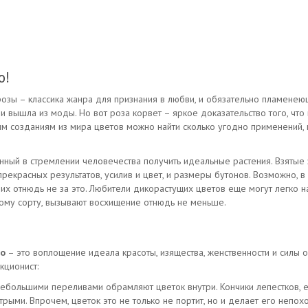
о!
розы – классика жанра для признания в любви, и обязательно пламене
и вышла из моды. Но вот роза корвет – яркое доказательство того, что 
ым созданиям из мира цветов можно найти сколько угодно применений, 
ный в стремлении человечества получить идеальные растения. Взятые
рекрасных результатов, усилив и цвет, и размеры бутонов. Возможно, в
х отнюдь не за это. Любители дикорастущих цветов еще могут легко най
ому сорту, вызывают восхищение отнюдь не меньше.
то
– это воплощение идеала красоты, изящества, женственности и силы
кционист:
небольшими переливами обрамляют цветок внутри. Кончики лепестков, е
трыми. Впрочем, цветок это не только не портит, но и делает его непох