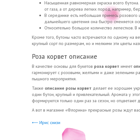
Насыщенная равномерная окраска всего бутона. 
от газа, а от дерева легких пород, например, бе
В серединке есть небольшая примесь розового 
дальнейшего цветения она быстро сменяется ос
Относительно большое количество лепестков. В к
Кроме того, бутоны часто встречаются по одному на ве
крупный сорт по размерам, но и мелкими эти цветы на
Роза корвет описание
В качестве основы для букетов
роза корвет
имеет
оп
гармонирует с розовыми, желтыми и даже зелеными рас
пышного мероприятия.
Также
описание розы корвет
делает ее хорошим укра
один бутон, крупный и привлекательный. Аромата у это
формируются только один раз за сезон, но отцветают д
А вот в магазине «Флорина» прекрасные розы ждут вас
⟵ Ирис снизи