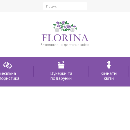
Безкоштовна доставка квітів
Весільна
Цукерки та
Кімнатні
лористика
подарунки
квіти