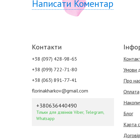
Написати Коментар
Контакти
Інфо
+38 (097) 428-98-65
Контак
+38 (099) 722-71-80
Умови 
+38 (063) 891-77-41
Про на
florinakharkov@gmail.com
Оплата
Накопи
+380636440490
Тільки для дзвінків Viber, Telegram,
Блог
Whatsapp
Карта с
Договір