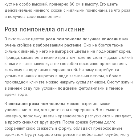
куст не особо высокий, примерно 80 см в высоту. Его цветы
действительно немного схожи с нитяными помпонами, за что роза
и получила свое пышное имя.
Роза помпонелла описание
В питомниках цветов
роза помпонелла
получила
описание
как
очень стойкое к заболеваниям растение. Оно не боится также
сильных ливней, у него не выгорают цветы и не подмокают корни.
Правда, сажать ее в низине при этом тоже не стоит – даже стойкий
к влаге и загниванию куст не способен постоянно противостоять
сильному напору таких неприятностей. На зиму потребуется
укрытие в наших широтах в виде засыпания песком, в более
прохладном климате можно накрыть кусты лапником. Смогут жить и
в зимнем саду при условии подсветки фитолампами в темное
время года.
В
описании розы помпонелла
можно встретить также
упоминание о том, что цветет она непрерывно. Это немного
неверно, поскольку цветы неравномерно распускаются и увядают,
а просто сменяют друг друга. После срезки бутоны долго
сохраняют свою свежесть и форму, обладают превосходным
ароматом. Будут хорошо смотреться на небольшой клумбе, могут