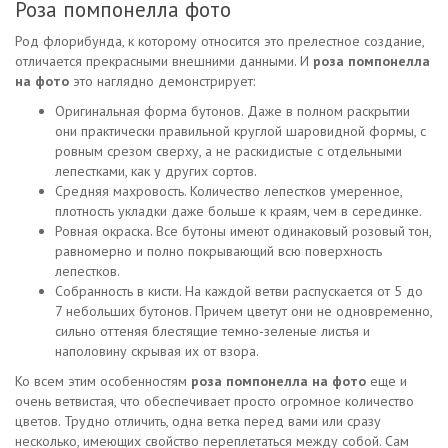
Роза помпонелла фото
Род флорибунда, к которому относится это прелестное создание,
отличается прекрасными внешними данными. И
роза помпонелла
на фото
это наглядно демонстрирует:
Оригинальная форма бутонов. Даже в полном раскрытии
они практически правильной круглой шаровидной формы, с
ровным срезом сверху, а не раскидистые с отдельными
лепестками, как у других сортов.
Средняя махровость. Количество лепестков умеренное,
плотность укладки даже больше к краям, чем в серединке.
Ровная окраска. Все бутоны имеют одинаковый розовый тон,
равномерно и полно покрывающий всю поверхность
лепестков.
Собранность в кисти. На каждой ветви распускается от 5 до
7 небольших бутонов. Причем цветут они не одновременно,
сильно оттеняя блестящие темно-зеленые листья и
наполовину скрывая их от взора.
Ко всем этим особенностям
роза помпонелла на фото
еще и
очень ветвистая, что обеспечивает просто огромное количество
цветов. Трудно отличить, одна ветка перед вами или сразу
несколько, имеющих свойство переплетаться между собой. Сам