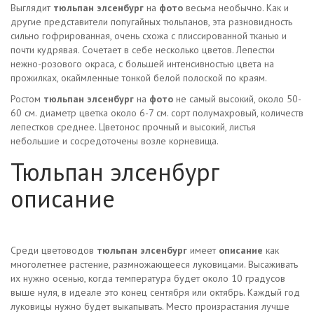
Выглядит
тюльпан элсенбург
на
фото
весьма необычно. Как и
другие представители попугайных тюльпанов, эта разновидность
сильно гофрированная, очень схожа с плиссированной тканью и
почти кудрявая. Сочетает в себе несколько цветов. Лепестки
нежно-розового окраса, с большей интенсивностью цвета на
прожилках, окаймленные тонкой белой полоской по краям.
Ростом
тюльпан элсенбург
на
фото
не самый высокий, около 50-
60 см. диаметр цветка около 6-7 см. сорт полумахровый, количеств
лепестков среднее. Цветонос прочный и высокий, листья
небольшие и сосредоточены возле корневища.
Тюльпан элсенбург
описание
Среди цветоводов
тюльпан элсенбург
имеет
описание
как
многолетнее растение, размножающееся луковицами. Высаживать
их нужно осенью, когда температура будет около 10 градусов
выше нуля, в идеале это конец сентября или октябрь. Каждый год
луковицы нужно будет выкапывать. Место произрастания лучше