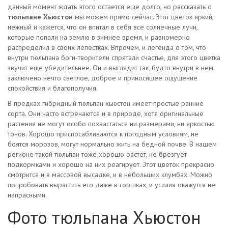
данный момент ждать этого остается еще долго, но рассказать о
тюльпане Хьюстон
мы можем прямо сейчас. Этот цветок яркий,
нежный и кажется, что он впитал в себя все солнечные лучи,
которые попали на землю в зимнее время, и равномерно
распределил в своих лепестках. Впрочем, и легенда о том, что
внутри тюльпана боги-творители спрятали счастье, для этого цветка
звучит еще убедительнее. Он и выглядит так, будто внутри в нем
заключено нечто светлое, доброе и приносящее ощущение
спокойствия и благополучия.
В предках гибридный тюльпан хьюстон имеет простые ранние
сорта. Они часто встречаются и в природе, хотя оригинальные
растения не могут особо похвастаться ни размерами, ни яркостью
тонов. Хорошо приспосабливаются к погодным условиям, не
боятся морозов, могут нормально жить на бедной почве. В нашем
регионе такой тюльпан тоже хорошо растет, не брезгует
подкормками и хорошо на них реагирует. Этот цветок прекрасно
смотрится и в массовой высадке, и в небольших клумбах. Можно
попробовать вырастить его даже в горшках, и усилия окажутся не
напрасными.
Фото тюльпана Хьюстон