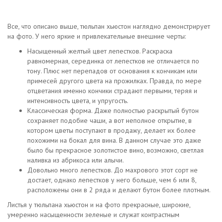
Все, что описано выше, тюльпан хьюстон наглядно демонстрирует
на фото. У него яркие и привлекательные внешние черты:
Насыщенный желтый цвет лепестков. Раскраска
равномерная, серединка от лепестков не отличается по
тону. Плюс нет перепадов от основания к кончикам или
примесей другого цвета на прожилках. Правда, по мере
отцветания именно кончики страдают первыми, теряя и
интенсивность цвета, и упругость.
Классическая форма. Даже полностью раскрытый бутон
сохраняет подобие чаши, а вот неполное открытие, в
котором цветы поступают в продажу, делает их более
похожими на бокал для вина. В данном случае это даже
было бы прекрасное золотистое вино, возможно, светлая
наливка из абрикоса или алычи.
Довольно много лепестков. До махрового этот сорт не
достает, однако лепестков у него больше, чем 6 или 8,
расположены они в 2 ряда и делают бутон более плотным.
Листья у тюльпана хьюстон и на фото прекрасные, широкие,
умеренно насыщенности зеленые и служат контрастным