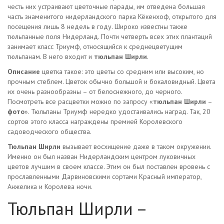
честь них устраивают цветочные парады, им отведена большая
часть знаменитого нидерландского парка Кёкенхоф, открытого для
посещения лишь 8 недель в году. Широко известны также
тюльпанные поля Нидерланд. Почти четверть всех этих плантаций
занимает класс Триумф, относящийся к среднецветущим
тюльпанам. В него входит и
тюльпан Ширли
.
Описание
цветка такое: это цветы со средним или высоким, но
прочным стеблем. Цветок обычно большой и бокаловидный. Цвета
их очень разнообразны – от белоснежного, до черного.
Посмотреть все расцветки можно по запросу «
тюльпан Ширли
–
фото
». Тюльпаны Триумф нередко удостаивались наград. Так, 20
сортов этого класса награждены премией Королевского
садоводческого общества.
Тюльпан Ширли
вызывает восхищение даже в таком окружении.
Именно он был назван Нидерландским центром луковичных
цветов лучшим в своем классе. Этим он был поставлен вровень с
прославленными Дарвиновскими сортами Красный император,
Анжелика и Королева ночи.
Тюльпан Ширли –