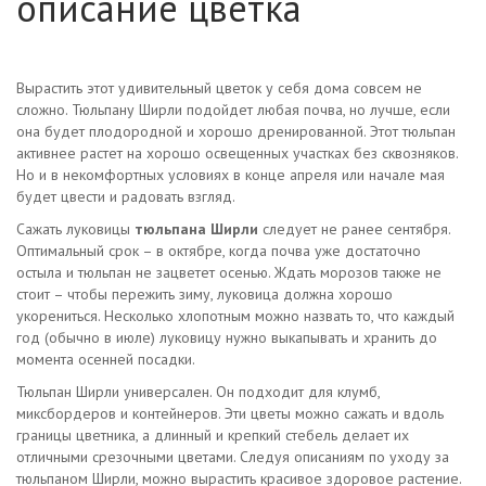
описание цветка
Вырастить этот удивительный цветок у себя дома совсем не
сложно. Тюльпану Ширли подойдет любая почва, но лучше, если
она будет плодородной и хорошо дренированной. Этот тюльпан
активнее растет на хорошо освещенных участках без сквозняков.
Но и в некомфортных условиях в конце апреля или начале мая
будет цвести и радовать взгляд.
Сажать луковицы
тюльпана Ширли
следует не ранее сентября.
Оптимальный срок – в октябре, когда почва уже достаточно
остыла и тюльпан не зацветет осенью. Ждать морозов также не
стоит – чтобы пережить зиму, луковица должна хорошо
укорениться. Несколько хлопотным можно назвать то, что каждый
год (обычно в июле) луковицу нужно выкапывать и хранить до
момента осенней посадки.
Тюльпан Ширли универсален. Он подходит для клумб,
миксбордеров и контейнеров. Эти цветы можно сажать и вдоль
границы цветника, а длинный и крепкий стебель делает их
отличными срезочными цветами. Следуя описаниям по уходу за
тюльпаном Ширли, можно вырастить красивое здоровое растение.