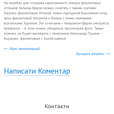
На клумбах для создания гармоничного спектра фиолетовых
оттенков тюльпан Ширли можно сочетать с такими сортами:
багряно-фиолетовым Аттилой, темно-пурпурной Королевой ночи,
ярко-фиолетовой Негритой и белым с темно-лиловыми
всполохами Зурелом. Эти сочетания с тюльпаном Ширли смотрятся
прекрасно – в этом можно убедиться, просмотрев фото. Также
отлично он будет выглядеть с тюльпаном Александр Пушкин –
бордово- фиолетовым с белой каймой.
⟵ Ирис миниатюрный
Орхидея атлантис ⟶
Написати Коментар
Контакти