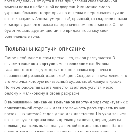
после отделения от куста в вазе при условии своевременной
замены воды и небольшой подкормки. Ими можно смело
украшать большие территории, но от тепла и пересыхания лучше
все же защитить. Аромат умеренный, приятный, со сладкими нотами
и распространяется только на ограниченном пространстве. Он не
будет мешать другим цветам, но придаст их запаху свои
оригинальные тона.
Тюльпаны картучи описание
Самое необычное в этом цветке – то, как он распускается. В
начале
тюльпаны картучи
имеют
описание
как бутоны
салатового оттенка, у которых только кончики окрашены в
насыщенный розовый, даже алый цвет. Создается впечатление, что
это кисточка, которую неизвестный художник обмакнул в краску.
По мере раскрытия цвета лепестки светлеют, уступая место
белому и малиновому в своей раскраске.
В выращивании
описание тюльпанов картучи
характеризует их с
положительной стороны и дает возможность рассматривать их как
постоянных жителей садов даже для дилетантов. Но уход за ними
все-таки нужен: организовать дренаж для почвы, периодически
поливать, на осень выкапывать, а весной высаживать снова. Зато в
период, когда практически все весенние цветы уже закончат