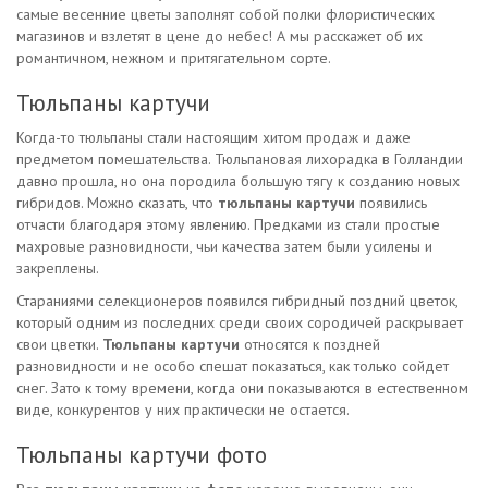
самые весенние цветы заполнят собой полки флористических
магазинов и взлетят в цене до небес! А мы расскажет об их
романтичном, нежном и притягательном сорте.
Тюльпаны картучи
Когда-то тюльпаны стали настоящим хитом продаж и даже
предметом помешательства. Тюльпановая лихорадка в Голландии
давно прошла, но она породила большую тягу к созданию новых
гибридов. Можно сказать, что
тюльпаны картучи
появились
отчасти благодаря этому явлению. Предками из стали простые
махровые разновидности, чьи качества затем были усилены и
закреплены.
Стараниями селекционеров появился гибридный поздний цветок,
который одним из последних среди своих сородичей раскрывает
свои цветки.
Тюльпаны картучи
относятся к поздней
разновидности и не особо спешат показаться, как только сойдет
снег. Зато к тому времени, когда они показываются в естественном
виде, конкурентов у них практически не остается.
Тюльпаны картучи фото