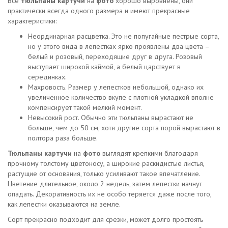
Все
тюльпаны картучи
на
фото
хорошо выровнены, они
практически всегда одного размера и имеют прекрасные
характеристики:
Неординарная расцветка. Это не попугайные пестрые сорта,
но у этого вида в лепестках ярко проявлены два цвета –
белый и розовый, переходящие друг в друга. Розовый
выступает широкой каймой, а белый царствует в
серединках.
Махровость. Размер у лепестков небольшой, однако их
увеличенное количество вкупе с плотной укладкой вполне
компенсирует такой мелкий момент.
Невысокий рост. Обычно эти тюльпаны вырастают не
больше, чем до 50 см, хотя другие сорта порой вырастают в
полтора раза больше.
Тюльпаны картучи
на
фото
выглядят крепкими благодаря
прочному толстому цветоносу, а широкие раскидистые листья,
растущие от основания, только усиливают такое впечатление.
Цветение длительное, около 2 недель, затем лепестки начнут
опадать. Декоративность их не особо теряется даже после того,
как лепестки оказываются на земле.
Сорт прекрасно подходит для срезки, может долго простоять