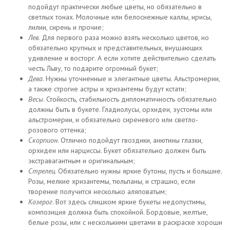
подойдут практически любые цветы, но обязательно в
светлых тонах. Молочные или белоснежные каллы, ирисы,
лилии, сирень и прочие;
Лев
. Для первого раза можно взять несколько цветов, но
обязательно крупных и представительных, внушающих
удивление и восторг. А если хотите действительно сделать
честь Льву, то подарите огромный букет;
Дева
. Нужны уточненные и элегантные цветы. Альстромерии,
а также строгие астры и хризантемы будут кстати;
Весы
. Стойкость, стабильность дипломатичность обязательно
должны быть в букете. Гладиолусы, орхидеи, эустомы или
альстромерии, и обязательно сиреневого или светло-
розового оттенка;
Скорпион
. Отлично подойдут гвоздики, анютины глазки,
орхидеи или нарциссы. Букет обязательно должен быть
экстравагантным и оригинальным;
Стрелец
. Обязательно нужны яркие бутоны, пусть и большие.
Розы, мелкие хризантемы, тюльпаны, и страшно, если
творение получится несколько аляповатым;
Козерог
. Вот здесь слишком яркие букеты недопустимы,
композиция должна быть спокойной. Бордовые, желтые,
белые розы, или с несколькими цветами в раскраске хороши