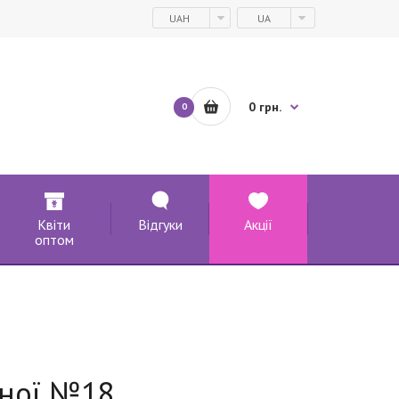
UAH
UA
0 грн.
0
Квіти
Відгуки
Акції
оптом
еної №18