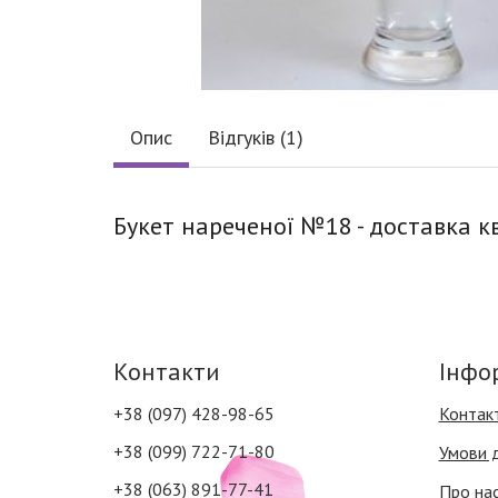
Опис
Відгуків (1)
Букет нареченої №18 - доставка кв
Контакти
Інфо
+38 (097) 428-98-65
Контак
+38 (099) 722-71-80
Умови 
+38 (063) 891-77-41
Про на