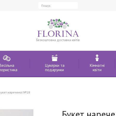
Безкоштовна доставка квітів
Весільна
Цукерки та
Кімнатні
лористика
подарунки
квіти
Букет нареченої №18
Букет нареч