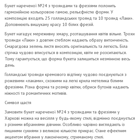
Букет нареченої №24 з трояндами та фрезіями полонить
гармонійною кольоровою гамою, рельєфністю форми. У
композицію входять 25 голландських троянд та 10 троянд «Лаки».
Доповнюють вишукану красу 10 білих фрезій.
Букет нагадує мереживну хмару, розташування квітів вільне. Трохи
троянди «Лаки» з довгим стеблом надають образу витонченість.
Смарагдова зелень листя вносять оригінальність та легкість. Біла
стрічка чудово вписується в композицію, квіти не розсипаються.
Тому гарантується, що форма букета залишиться незмінною весь
день.
Голландські троянди кремового відтінку чудово поєднуються з
рожевими «лаками», схожими на легкі крила метелика білими
фрезіями. Різна форма та розмір квітки, обриси бутонів надають
ніжності та романтичних мотивів.
Символ щастя
Замовити букет нареченої №24 з трояндами та фрезіями у
Харкові можна на весілля у будь-якому стилі, відмінно поєднується
з різними вбраннями дівчини. Особливо чарівно виглядають із
пишними сукнями з великою кількістю прикрас. Стане ефектним
акцентом вбрання у лаконічному, стриманому стилі.