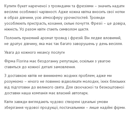
Купити букет нареченої з трояндами та фрезіями – значить надати
весіллю особливої чарівності. Адже кожна квітка вносить свої нотки
в образ дівчини, усю атмосферу урочистостей. Троянди
уособлюють пристрасть, кохання, сильні почуття. Фрезії – це довіра,
ніжність. Усі разом квіти стають символом щастя.
Полонить приємний аромат троянд і фрезій. Він ледве вловимий,
не дратує дівчину, яка має так багато заворушень у день весілля.
Увага до кожного нюансу послуги
Фірма Florina має бездоганну репутацію, оскільки з увагою
ставиться до кожної деталі замовлення.
З доставкою квітів не виникнемо жодних проблем, адже ми
розуміємо – нічого не повинно відволікати молодих, їхніх близьких
від підготовки до великого свята. Для своєчасної та безкоштовної
доставки наша компанія має власний автопарк.
Квіти завжди виглядають чудово: створені ідеальні умови
зберігання чудової продукції, постачальники – лише надійні фірми.