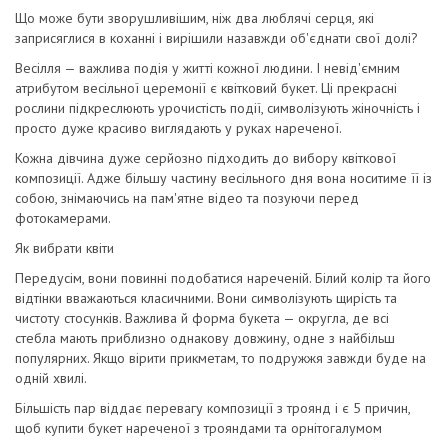
Що може бути зворушливішим, ніж два люблячі серця, які
заприсяглися в коханні і вирішили назавжди об'єднати свої долі?
Весілля — важлива подія у житті кожної людини. І невід'ємним
атрибутом весільної церемонії є квітковий букет. Ці прекрасні
рослини підкреслюють урочистість події, символізують жіночність і
просто дуже красиво виглядають у руках нареченої.
Кожна дівчина дуже серйозно підходить до вибору квіткової
композиції. Адже більшу частину весільного дня вона носитиме її із
собою, знімаючись на пам'ятне відео та позуючи перед
фотокамерами.
Як вибрати квіти
Передусім, вони повинні подобатися нареченій. Білий колір та його
відтінки вважаються класичними. Вони символізують щирість та
чистоту стосунків. Важлива й форма букета — округла, де всі
стебла мають приблизно однакову довжину, одне з найбільш
популярних. Якщо вірити прикметам, то подружжя завжди буде на
одній хвилі.
Більшість пар віддає перевагу композиції з троянд і є 5 причин,
щоб купити букет нареченої з трояндами та орнітогалумом