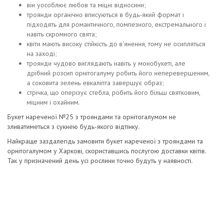
він уособлює любов та міцні відносини;
троянди органічно вписуються в будь-який формат і
підходять для романтичного, помпезного, екстремального і
навіть скромного свята;
квіти мають високу стійкість до в'янення, тому не осипляться
на заході;
троянди чудово виглядають навіть у монобукеті, але
дрібний розсип орнітогалуму робить його неперевершеним,
а соковита зелень евкаліпта завершує образ;
стрічка, що оперізує стебла, робить його більш святковим,
міцним і охайним.
Букет нареченої №25 з трояндами та орнітогалумом не
зливатиметься з сукнею будь-якого відтінку.
Найкраще заздалегідь замовити букет нареченої з трояндами та
орнітогалумом у Харкові, скориставшись послугою доставки квітів.
Так у призначений день усі рослини точно будуть у наявності.