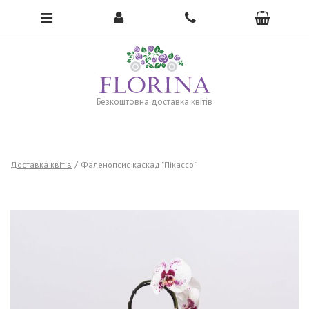
To open the menu, click here →
Безкоштовна доставка квітів
Доставка квітів
Фаленопсис каскад "Пікассо"