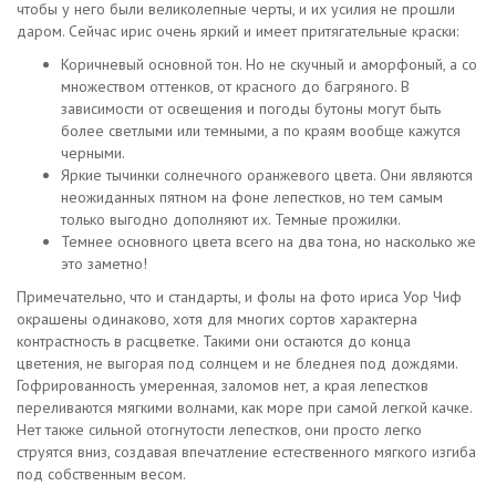
чтобы у него были великолепные черты, и их усилия не прошли
даром. Сейчас ирис очень яркий и имеет притягательные краски:
Коричневый основной тон. Но не скучный и аморфоный, а со
множеством оттенков, от красного до багряного. В
зависимости от освещения и погоды бутоны могут быть
более светлыми или темными, а по краям вообще кажутся
черными.
Яркие тычинки солнечного оранжевого цвета. Они являются
неожиданных пятном на фоне лепестков, но тем самым
только выгодно дополняют их. Темные прожилки.
Темнее основного цвета всего на два тона, но насколько же
это заметно!
Примечательно, что и стандарты, и фолы на фото ириса Уор Чиф
окрашены одинаково, хотя для многих сортов характерна
контрастность в расцветке. Такими они остаются до конца
цветения, не выгорая под солнцем и не бледнея под дождями.
Гофрированность умеренная, заломов нет, а края лепестков
переливаются мягкими волнами, как море при самой легкой качке.
Нет также сильной отогнутости лепестков, они просто легко
струятся вниз, создавая впечатление естественного мягкого изгиба
под собственным весом.