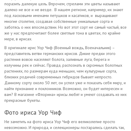
поразить далекую цель. Впрочем, стрелами эти цветы называют
далеко не все и не везде. В нашем регионе, например, их знают
под ласковыми именами петушков и касатиков, и выращивают
многие столетия, создавая собственные уникальные сорта и
заботясь о них впоследствии. Но вот этот сорт не самый частый, все
же у нас предпочитают более светлые тона в цветах, по крайне
мере, в ирисах.
В оригинале ирис Уор Чиф (Военный вождь, Военачальник) –
представитель ветви германских ирисов. Дикие предки этого
растения вовсю населяют болота, заливные луга, берега и
излучины рек и сейчас. Правда, распознать в скромных болотных
растениях, по размерам куда меньших, чем культурные сорта,
близких родичей современных гибридов бывает непросто.
Данному сорту около 50 лет, он успел уже и показать себя миру, и
найти признание и поклонников. Возможно, он будет интересен и
вам? В магазине «Флорина» ирисы любят и умеют создавать из них
прекрасные букеты.
Фото ириса Уор Чиф
Не заметить на фото ириса Уор Чиф его великолепие просто
невозможно. И природа, и селекционеры постарались сделать так,