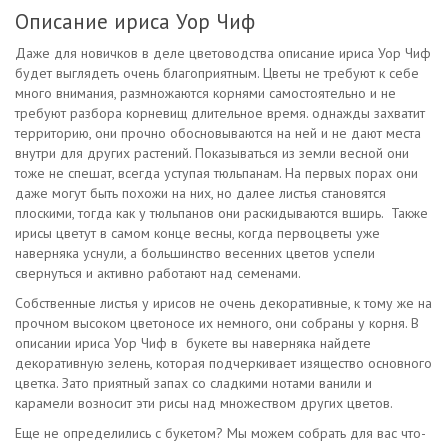
Описание ириса Уор Чиф
Даже для новичков в деле цветоводства описание ириса Уор Чиф
будет выглядеть очень благоприятным. Цветы не требуют к себе
много внимания, размножаются корнями самостоятельно и не
требуют разбора корневищ длительное время. однажды захватит
территорию, они прочно обосновываются на ней и не дают места
внутри для других растений. Показываться из земли весной они
тоже не спешат, всегда уступая тюльпанам. На первых порах они
даже могут быть похожи на них, но далее листья становятся
плоскими, тогда как у тюльпанов они раскидываются вширь. Также
ирисы цветут в самом конце весны, когда первоцветы уже
наверняка уснули, а большинство весенних цветов успели
свернуться и активно работают над семенами.
Собственные листья у ирисов не очень декоративные, к тому же на
прочном высоком цветоносе их немного, они собраны у корня. В
описании ириса Уор Чиф в букете вы наверняка найдете
декоративную зелень, которая подчеркивает изящество основного
цветка. Зато приятный запах со сладкими нотами ванили и
карамели возносит эти рисы над множеством других цветов.
Еще не определились с букетом? Мы можем собрать для вас что-